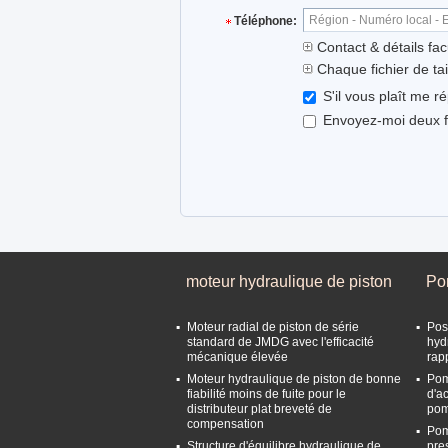
Téléphone:
Contact & détails facu
Chaque fichier de ta
S'il vous plaît me r
Envoyez-moi deux foi
moteur hydraulique de piston
Po
Moteur radial de piston de série
Posi
standard de JMDG avec l'efficacité
hyd
mécanique élevée
rap
Moteur hydraulique de piston de bonne
Pom
fiabilité moins de fuite pour le
d'a
distributeur plat breveté de
pom
compensation
Pom
Structure d'équilibre hydraulique de
pre