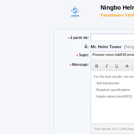
Ningbo Hel
Fournisseurs Vérif
à partir de:
À:
Mr. Helm Tower
(
Ning
Sujet:
Message:
Enter between 20 to 3,000 charac