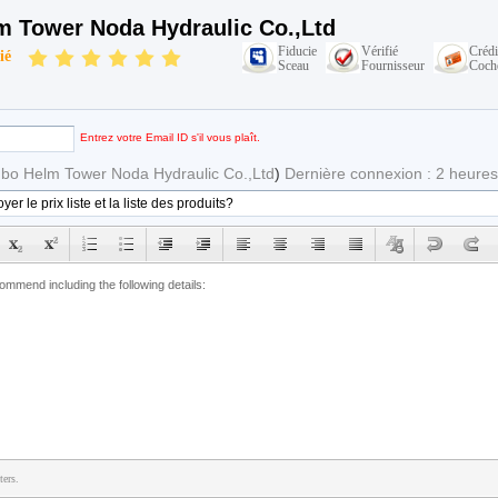
m Tower Noda Hydraulic Co.,Ltd
Fiducie
Vérifié
Crédi
ié
Sceau
Fournisseur
Coch
Entrez votre Email ID s'il vous plaît.
bo Helm Tower Noda Hydraulic Co.,Ltd
)
Dernière connexion : 2 heures 
ters.