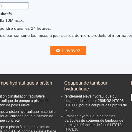
ltatifs
ille 10M max.
épondre dans les 24 heures.
s par semaine les mises à jour sur les derniers produits et informatio
mpe hydraulique à piston
Coupeur de tambour
hydraulique
tion d'installation facultative
rendement élevé hydraulique du
raulique de pompe à piston de
coupeur de tambour 250KGS HTC08
port de poids élevé
HTCE08 pour la coupure des profils de
tunnel
pe à piston hydraulique matérielle
cier au carbone pour le camion de
Fraisage hydraulique de petites
pe concrète
particules du coupeur de tambour de
perçage défonceur de fossé HTC18
pe à piston à compensation de
HTCE18
ssion d'A10V, pompe axiale à haute