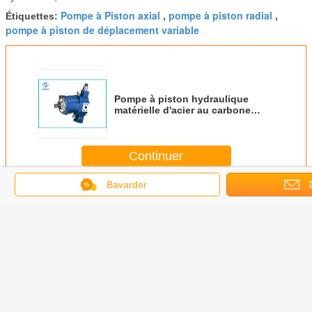
Pompe à Piston axial
pompe à piston radial
Étiquettes:
,
,
pompe à piston de déplacement variable
Pompe à piston hydraulique
matérielle d'acier au carbone
pour le camion de pompe
concrète
Continuer
Bavarder
Pompe hydraulique à piston
Plus
s
cez la
Pompe axiale
Pression
Position
Moteur à 
mpe
intégrée rapide
maximale 350Bar
d'installation
hydrauliqu
ique de
A10V de réponse
à piston de
facultative
 Rexroth
de contrôle avec
puissance élevée
hydraulique de