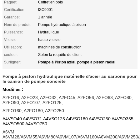
Paquet:
Coffret en bois
Certification:
ISO9001
Garantie:
1 année
Nom du produit:
Pompe hydraulique à piston
Puissance:
Hydraulique
Vitesse:
haute vitesse
Utilisation:
machines de construction
couleur:
Selon la requête du client
Pompe à Piston axial
pompe à piston radial
Surligner:
,
Pompe à piston hydraulique matérielle d'acier au carbone pour
le camion de pompe concrète
Modèles :
A2FO16, A2FO23, A2FO32, A2FO45, A2FO56, A2FO63, A2FO80,
A2FO90, A2FO107, A2FO125,
A2FO160, A2FO180, A2FO250
A4VSO40 A4VSO71 A4VSO125 A4VSO180 A4VSO250 A4VSO355
A4VSO500 A4VSO750
A6VM
A6VM28/A6VM55/A6VM80/A6VM107/A6VM160/A6VM200/A6VM250