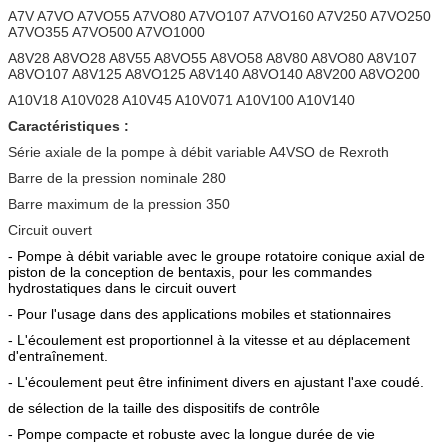
A7V A7VO A7VO55 A7VO80 A7VO107 A7VO160 A7V250 A7VO250
A7VO355 A7VO500 A7VO1000
A8V28 A8VO28 A8V55 A8VO55 A8VO58 A8V80 A8VO80 A8V107
A8VO107 A8V125 A8VO125 A8V140 A8VO140 A8V200 A8VO200
A10V18 A10V028 A10V45 A10V071 A10V100 A10V140
Caractéristiques :
Série axiale de la pompe à débit variable A4VSO de Rexroth
Barre de la pression nominale 280
Barre maximum de la pression 350
Circuit ouvert
- Pompe à débit variable avec le groupe rotatoire conique axial de
piston de la conception de bentaxis, pour les commandes
hydrostatiques dans le circuit ouvert
- Pour l'usage dans des applications mobiles et stationnaires
- L'écoulement est proportionnel à la vitesse et au déplacement
d'entraînement.
- L'écoulement peut être infiniment divers en ajustant l'axe coudé.
de sélection de la taille des dispositifs de contrôle
- Pompe compacte et robuste avec la longue durée de vie