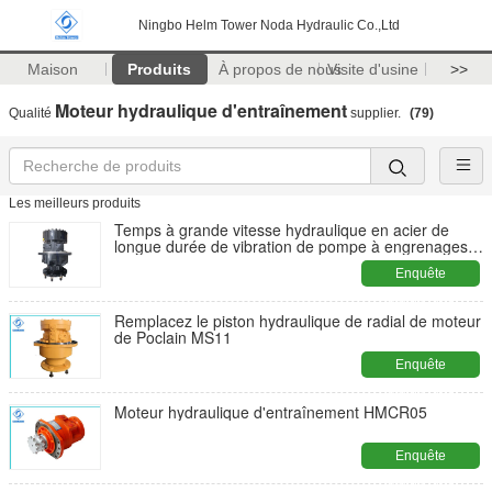
Ningbo Helm Tower Noda Hydraulic Co.,Ltd
Maison
Produits
À propos de nous
Visite d'usine
>>
Moteur hydraulique d'entraînement
Qualité
supplier.
(79)
Les meilleurs produits
Temps à grande vitesse hydraulique en acier de
longue durée de vibration de pompe à engrenages
de Rotory bas
Enquête
maintenant
Remplacez le piston hydraulique de radial de moteur
de Poclain MS11
Enquête
maintenant
Moteur hydraulique d'entraînement HMCR05
Enquête
maintenant