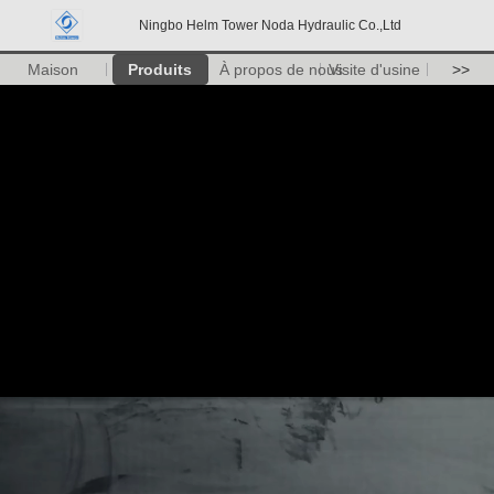
Ningbo Helm Tower Noda Hydraulic Co.,Ltd
Maison
Produits
À propos de nous
Visite d'usine
>>