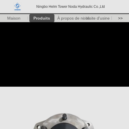
Ningbo Helm Tower Noda Hydraulic Co.,Ltd
Maison
Produits
À propos de nous
Visite d'usine
>>