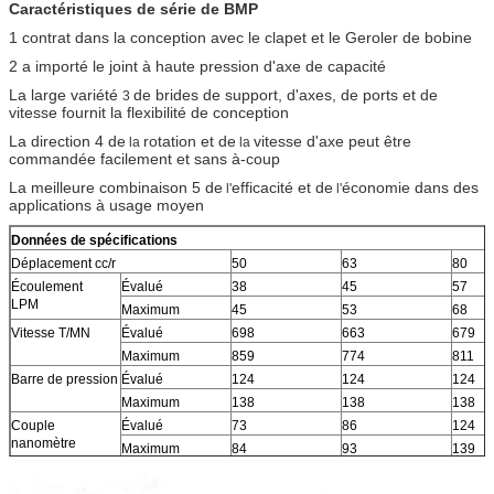
Caractéristiques de série
de BMP
1 contrat dans la conception avec le clapet et le Geroler de bobine
2 a importé le joint à haute pression d'axe de capacité
La large variété
de brides de support, d'axes,
de ports et de
3
vitesse fournit la flexibilité de conception
La direction 4 de
rotation et de
vitesse d'axe peut
être
la
la
commandée facilement et sans à-coup
La meilleure combinaison 5 de
efficacité et de
économie
dans des
l'
l'
applications à usage moyen
Données de spécifications
Déplacement cc/r
50
63
80
Écoulement
Évalué
38
45
57
LPM
Maximum
45
53
68
Vitesse T/MN
Évalué
698
663
679
Maximum
859
774
811
Barre de pression
Évalué
124
124
124
Maximum
138
138
138
Couple
Évalué
73
86
124
nanomètre
Maximum
84
93
139
Poids
Kilogramme
5
5,3
5,5