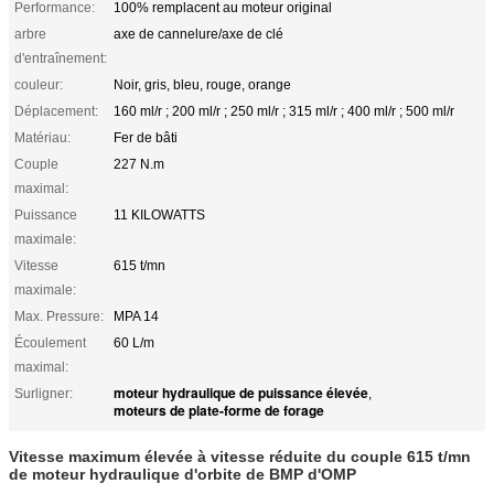
Performance:
100% remplacent au moteur original
arbre
axe de cannelure/axe de clé
d'entraînement:
couleur:
Noir, gris, bleu, rouge, orange
Déplacement:
160 ml/r ; 200 ml/r ; 250 ml/r ; 315 ml/r ; 400 ml/r ; 500 ml/r
Matériau:
Fer de bâti
Couple
227 N.m
maximal:
Puissance
11 KILOWATTS
maximale:
Vitesse
615 t/mn
maximale:
Max. Pressure:
MPA 14
Écoulement
60 L/m
maximal:
moteur hydraulique de puissance élevée
Surligner:
,
moteurs de plate-forme de forage
Vitesse maximum élevée à vitesse réduite du couple 615 t/mn
de moteur hydraulique d'orbite de BMP d'OMP