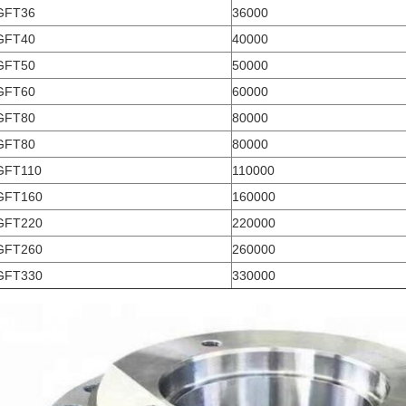
GFT36
36000
GFT40
40000
GFT50
50000
GFT60
60000
GFT80
80000
GFT80
80000
GFT110
110000
GFT160
160000
GFT220
220000
GFT260
260000
GFT330
330000