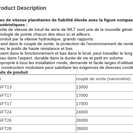
roduct Description
es de vitesse planétaires de fiabilité élevée avec la figure compac
ctéristiques :
oîte de vitesse de treuil de série de WLT sont une de la nouvelle géné
nologie de pointe chacun des deux ici et ailleurs.
onduit par la vitesse hydraulique, grands rapports.
rand dans le couple de sortie, la protection de l'environnement de re
vec le poids de haute résistance et bas.
issent dans le fonctionnement et bas dans le bruit, peut travailler le lon
eau dans l'aspect, durable dans la durée de vie et petit en volume.
pproprié à tous les installation ronde, demande et facile larges d'utilisat
a construction modulaire peut satisfaire les exigences de diverses condi
ils de produit
e
couple de sortie (nanomètre)
GFT13
13000
GFT17
17000
GFT17
17000
GFT24
24000
GFT26
26000
GFT28
28000