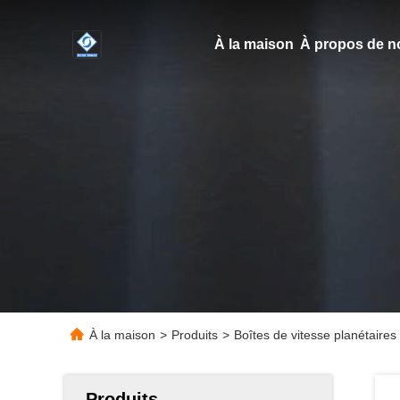
À la maison
À propos de n
À la maison
>
Produits
>
Boîtes de vitesse planétaires 
Produits