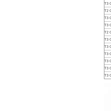
T3 
T2 
T3 
T3 
T2 
T3 
T3 
T3 
T3 
T3 
T3 