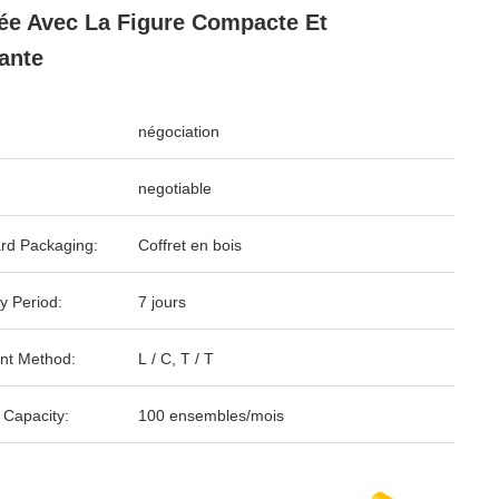
ée Avec La Figure Compacte Et
ante
négociation
negotiable
rd Packaging:
Coffret en bois
y Period:
7 jours
nt Method:
L / C, T / T
 Capacity:
100 ensembles/mois