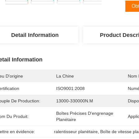
Obt
Detail Information
Product Descr
etail Information
eu D'origine
La Chine
Nom 
rtification
ISO9001:2008
Numé
ouple De Production:
13000-330000N.m
Dispo
Boîtes Précises D'engrenage 
om Du Produit:
Appli
Planétaire
ettre en évidence:
ralentisseur planétaire
, 
Boîte de vitesse pla