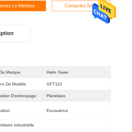
enez Le Meilleur Prix
Contactez-Nous
iption
De Marque
Helm Tower
ro De Modèle
GFT110
sition D'embrayage:
Planétaire
cation:
Excavatrice
nétaire industrielle