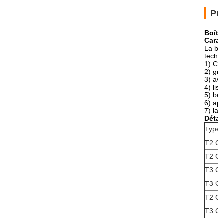
P
Boît
Cara
La b
tech
1)
C
2) g
3) a
4) l
5) b
6) a
7) l
Déta
Typ
T2 
T2 
T3 
T3 
T2 
T3 