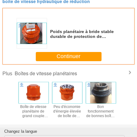
boîte de vitesse hydraulique de réduction
Poids planétaire à bride stable
durable de protection de
l'environnement de boîte de
vitesse bas
Continuer
Boîtes de vitesse planétaires
Plus
e vitesse
Boîte de vitesse
Peu d'économie
Bon
Boîte de 
ires de
planétaire de
d'énergie élevée
fonctionnement
planétai
é élevée
grand couple
de boîte de
de bonnes boîtes
haute rés
 figure
élevé de rapports,
vitesse de couple
de vitesse
d'entraîn
cte et
boîte de vitesse
de vibration
planétaires de
bloc pri
ante
planétaire
conduite par la
stabilité pour
planétai
Changez la langue
industrielle de
vitesse
l'ingénierie de
ralenti