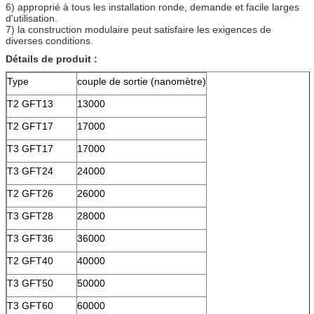
6) approprié à tous les installation ronde, demande et facile larges
d'utilisation.
7) la construction modulaire peut satisfaire les exigences de
diverses conditions.
Détails de produit :
Type
couple de sortie (nanomètre)
T2 GFT13
13000
T2 GFT17
17000
T3 GFT17
17000
T3 GFT24
24000
T2 GFT26
26000
T3 GFT28
28000
T3 GFT36
36000
T2 GFT40
40000
T3 GFT50
50000
T3 GFT60
60000