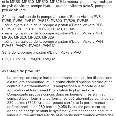
et le MFB5, MFB10, MFB20, MFB29 le moteur, pompe hydraulique
de pvb de vicker, pompe hydraulique des vikcers pvb45, pompe de
pvb de vickers
Série hydraulique de la pompe à piston d'Eaton Vickers PVB
PVB5, PVB6, PVB10, PVB15, PVB20, PVB29, PVB45
- série hydraulique de la pompe à piston d'Eaton Vickers PFB
PFB5, PFB6, PFB10, PFB20, PFB29, PFB45
- série hydraulique de la pompe à piston d'Eaton Vickers MFB
MFB5, MFB10, MFB20, MFB29
- série hydraulique de la pompe à piston d'Eaton Vickers PVH
PVH57, PVH74, PVH98, PVH131
Série de la pompe à piston d'Eaton Vickers PVQ
PVQ10. PVQ13, PVQ20, PVQ32
Avantage de produit :
La conception souple inclut les pompes simples, les dispositions
d'à travers-commande, et un grand choix d'options d'arbre et de
contrôle d'entraînement qui s'adapteront à n'importe quelle
application et fournissent l'installation la plus rentable.
Composants prouvés conçus dans un logement résistant et
compact pour fournir la performance opérationnelles continue de
250 barres (3625 livres par pouce carré), et la performance
opérationnelles de 280 barres (4050 livres par pouce carré)
dans une charge sentant le système. Cette conception assure la
longue durée aux niveaux de plus haute performance exigés des