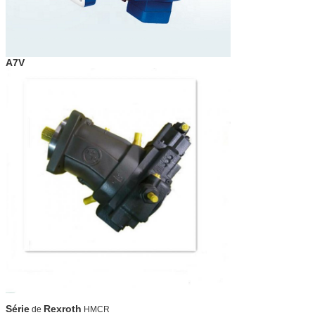
A7V
Série
Rexroth
de
HMCR