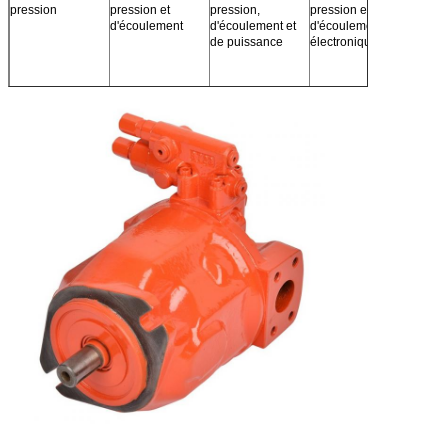
pression
pression et
pression,
pression et
pressio
d'écoulement
d'écoulement et
d'écoulement,
fermé
de puissance
électronique
électr