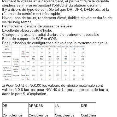
tournent la vitesse et le déplacement, et peuvent faire la variable
stepless venir vrai en ajustant l'obliquité du plateau oscillant.
Il y a divers du type de contrôle tel que DR, DFR, DFLR etc. et la
réponse de contrôle est très rapide.
Niveau bas de bruits, rendement élevé, fiabilité élevée et durée de
vie de long temps.
Petit volume, densité de puissance élevée.
Excellente absorptivité d'huile.
Chargement axial et radial d'arbre d'entraînement possible
Bride de support de SAE et d'OIN
Par l'utilisation de configuration d'axe dans le système de circuit
Pour NG71 et NG100 les valeurs de vitesse maximale sont
1)
valides à 0,8 barres, pour NG140 à 1 pression absolue de barre
dans le port S. d'aspiration.
DR
DRF/DRS
LA
DFE
ED (A
92707
Contrôleur de
Contrôleur de
Contrôleur de
Contrôleur de
Contrô