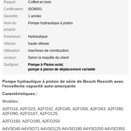
Paquet:
Coffret en bois
Certification:
ISO9001
Garantie:
1 année
Nom du
Pompe hydraulique à piston
produit:
Puissance:
Hydraulique
Vitesse:
haute vitesse
Utilisation:
machines de construction
couleur:
Selon la requête du client
Pompe à Piston axial
Surligner:
,
pompe à piston de déplacement variable
Pompe hydraulique à piston de série de Bosch Rexroth avec
l'excellente capacité auto-amorçante
Caractéristiques :
Modèles :
A2FO16, A2FO23, A2FO32, A2FO45, A2FO56, A2FO63, A2FO80,
A2FO90, A2FO107, A2FO125,
A2FO160, A2FO180, A2FO250
A4VSO40 A4VSO71 A4VSO125 A4VSO180 A4VSO250 A4VSO355