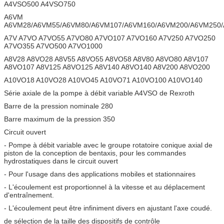
A4VSO500 A4VSO750
A6VM
A6VM28/A6VM55/A6VM80/A6VM107/A6VM160/A6VM200/A6VM250
A7V A7VO A7VO55 A7VO80 A7VO107 A7VO160 A7V250 A7VO250
A7VO355 A7VO500 A7VO1000
A8V28 A8VO28 A8V55 A8VO55 A8VO58 A8V80 A8VO80 A8V107
A8VO107 A8V125 A8VO125 A8V140 A8VO140 A8V200 A8VO200
A10VO18 A10VO28 A10VO45 A10VO71 A10VO100 A10VO140
Série axiale de la pompe à débit variable A4VSO de Rexroth
Barre de la pression nominale 280
Barre maximum de la pression 350
Circuit ouvert
- Pompe à débit variable avec le groupe rotatoire conique axial de
piston de la conception de bentaxis, pour les commandes
hydrostatiques dans le circuit ouvert
- Pour l'usage dans des applications mobiles et stationnaires
- L'écoulement est proportionnel à la vitesse et au déplacement
d'entraînement.
- L'écoulement peut être infiniment divers en ajustant l'axe coudé.
de sélection de la taille des dispositifs de contrôle