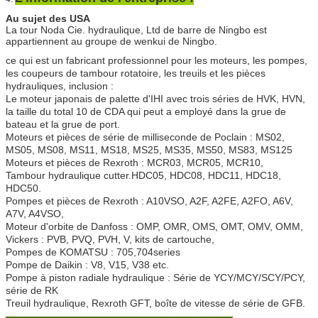
Au sujet des USA
La tour Noda Cie. hydraulique, Ltd de barre de Ningbo est
appartiennent au groupe de wenkui de Ningbo.
ce qui est un fabricant professionnel pour les moteurs, les pompes,
les coupeurs de tambour rotatoire, les treuils et les pièces
hydrauliques, inclusion :
Le moteur japonais de palette d'IHI avec trois séries de HVK, HVN,
la taille du total 10 de CDA qui peut a employé dans la grue de
bateau et la grue de port.
Moteurs et pièces de série de milliseconde de Poclain : MS02,
MS05, MS08, MS11, MS18, MS25, MS35, MS50, MS83, MS125
Moteurs et pièces de Rexroth : MCR03, MCR05, MCR10,
Tambour hydraulique cutter.HDC05, HDC08, HDC11, HDC18,
HDC50.
Pompes et pièces de Rexroth : A10VSO, A2F, A2FE, A2FO, A6V,
A7V, A4VSO,
Moteur d'orbite de Danfoss : OMP, OMR, OMS, OMT, OMV, OMM,
Vickers : PVB, PVQ, PVH, V, kits de cartouche,
Pompes de KOMATSU : 705,704series
Pompe de Daikin : V8, V15, V38 etc.
Pompe à piston radiale hydraulique : Série de YCY/MCY/SCY/PCY,
série de RK
Treuil hydraulique, Rexroth GFT, boîte de vitesse de série de GFB.