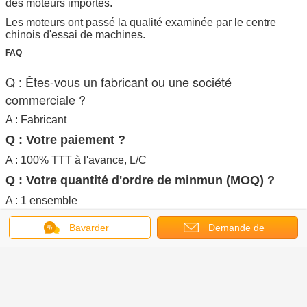
des moteurs importés.
Les moteurs ont passé la qualité examinée par le centre
chinois d'essai de machines.
FAQ
Q : Êtes-vous un fabricant ou une société
commerciale ?
A : Fabricant
Q : Votre paiement ?
A : 100% TTT à l'avance, L/C
Q : Votre quantité d'ordre de minmun (MOQ) ?
A : 1 ensemble
Q : Temps de garantie ?
Bavarder
Demande de
A : 1 an
soumission
Si vous avez une autre question, les pls se sentent libres
pour nous contacter en tant que ci-dessous :
Wendy Wang
Mobile/whatsapp/Wechat : +86 18257418322