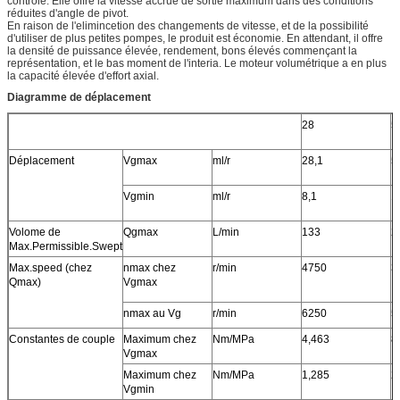
contrôle. Elle offre la vitesse accrue de sortie maximum dans des conditions
réduites d'angle de pivot.
En raison de l'elimincetion des changements de vitesse, et de la possibilité
d'utiliser de plus petites pompes, le produit est économie. En attendant, il offre
la densité de puissance élevée, rendement, bons élevés commençant la
représentation, et le bas moment de l'interia. Le moteur volumétrique a en plus
la capacité élevée d'effort axial.
Diagramme de déplacement
28
5
Déplacement
Vgmax
ml/r
28,1
5
Vgmin
ml/r
8,1
1
Volome de
Qgmax
L/min
133
2
Max.Permissible.Swept
Max.speed (chez
nmax chez
r/min
4750
3
Qmax)
Vgmax
nmax au Vg
r/min
6250
5
Constantes de couple
Maximum chez
Nm/MPa
4,463
8
Vgmax
Maximum chez
Nm/MPa
1,285
2
Vgmin