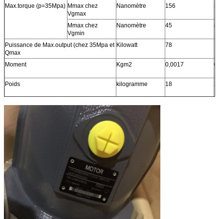
Max.torque (p=35Mpa)
Mmax chez
Nanomètre
156
3
Vgmax
Mmax chez
Nanomètre
45
8
Vgmin
Puissance de Max.output (chez 35Mpa et
Kilowatt
78
1
Qmax
Moment
Kgm2
0,0017
0
Poids
kilogramme
18
2