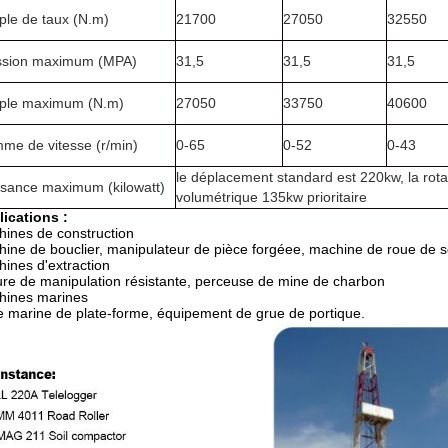
ple de taux (N.m)
21700
27050
32550
ssion maximum (MPA)
31,5
31,5
31,5
ple maximum (N.m)
27050
33750
40600
me de vitesse (r/min)
0-65
0-52
0-43
le déplacement standard est 220kw, la rota
ssance maximum (kilowatt)
volumétrique 135kw prioritaire
ications :
ines de construction
ine de bouclier, manipulateur de pièce forgéee, machine de roue de 
ines d'extraction
ure de manipulation résistante, perceuse de mine de charbon
hines marines
 marine de plate-forme, équipement de grue de portique.