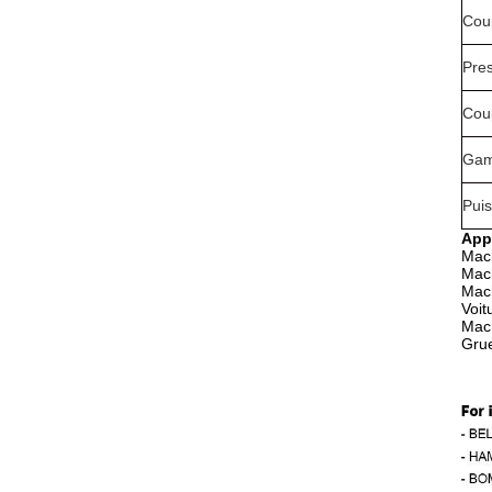
Cou
Pre
Cou
Gam
Pui
Appl
Mach
Mach
Mach
Voit
Mac
Grue