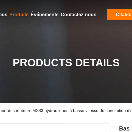
ous
Produits
Événements
Contactez-nous
Citatio
PRODUCTS DETAILS
support des moteurs MS83 hydrauliques à basse vitesse de conception d
Bas 