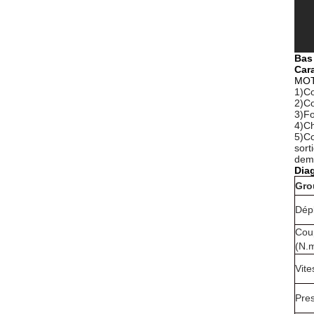
Bas 
Cara
MOT
1)Co
2)Co
3)Fo
4)Ch
5)Co
sort
demi
Dia
Gro
Dép
Cou
(N.
Vite
Pre