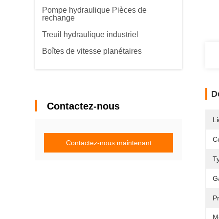
Pompe hydraulique Pièces de
rechange
Treuil hydraulique industriel
Boîtes de vitesse planétaires
D
Contactez-nous
Li
Ce
Contactez-nous maintenant
T
G
P
M