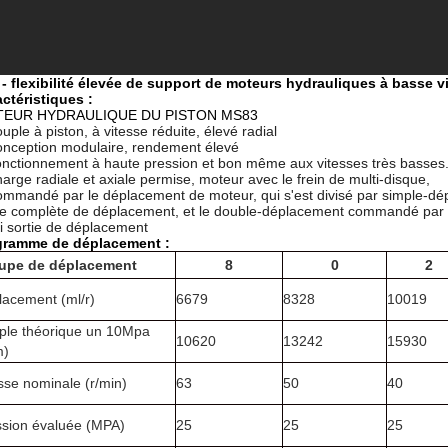
- flexibilité élevée de support de moteurs hydrauliques à basse 
ctéristiques :
EUR HYDRAULIQUE DU PISTON MS83
uple à piston, à vitesse réduite, élevé radial
nception modulaire, rendement élevé
nctionnement à haute pression et bon même aux vitesses très basses
arge radiale et axiale permise, moteur avec le frein de multi-disque,
mmandé par le déplacement de moteur, qui s'est divisé par simple-d
ie complète de déplacement, et le double-déplacement commandé par la
 sortie de déplacement
gramme de déplacement :
upe de déplacement
8
0
2
lacement (ml/r)
6679
8328
10019
ple théorique un 10Mpa
10620
13242
15930
m)
sse nominale (r/min)
63
50
40
ssion évaluée (MPA)
25
25
25