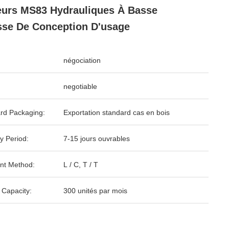
urs MS83 Hydrauliques À Basse
sse De Conception D'usage
négociation
negotiable
rd Packaging:
Exportation standard cas en bois
y Period:
7-15 jours ouvrables
nt Method:
L / C, T / T
 Capacity:
300 unités par mois