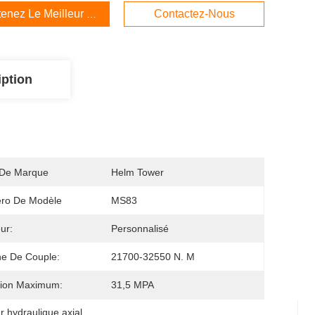
enez Le Meilleur Prix
Contactez-Nous
iption
De Marque
Helm Tower
ro De Modèle
MS83
ur:
Personnalisé
e De Couple:
21700-32550 N. M
sion Maximum:
31,5 MPA
 hydraulique axial