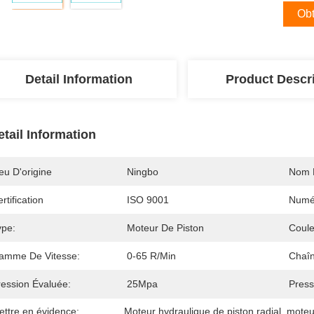
Obt
Detail Information
Product Descr
etail Information
eu D'origine
Ningbo
Nom 
rtification
ISO 9001
Numé
ype:
Moteur De Piston
Coule
amme De Vitesse:
0-65 R/min
Chaîn
ression Évaluée:
25Mpa
Pres
ettre en évidence:
Moteur hydraulique de piston radial
, 
moteur