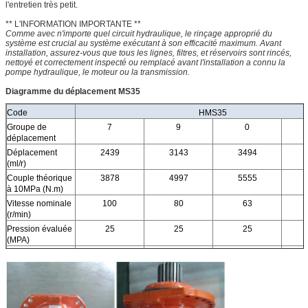
l'entretien très petit.
** L'INFORMATION IMPORTANTE **
Comme avec n'importe quel circuit hydraulique, le rinçage approprié du
système est crucial au système exécutant à son efficacité maximum. Avant
installation, assurez-vous que tous les lignes, filtres, et réservoirs sont rincés,
nettoyé et correctement inspecté ou remplacé avant l'installation a connu la
pompe hydraulique, le moteur ou la transmission.
Diagramme du déplacement MS35
Code
HMS35
Groupe de
7
9
0
déplacement
Déplacement
2439
3143
3494
(ml/r)
Couple théorique
3878
4997
5555
à 10MPa (N.m)
Vitesse nominale
100
80
63
(r/min)
Pression évaluée
25
25
25
(MPA)
Couple évalué
8000
10300
11450
(N.m)
Max.pressure
31,5
31,5
31,5
(MPA)
Max.torque (N.m)
9850
12700
14150