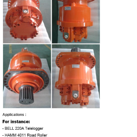
Gamme de
0-140
0-140
0-130
vitesse (r/min)
Max.power
Le déplacement standard is110kW, la rotation volumétrique 7
(kilowatts)
prioritaire, aucune priorité est 55kW
Applications :