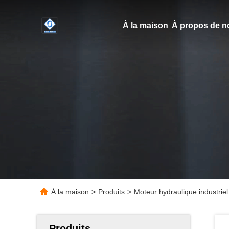
À la maison
À propos de n
À la maison
>
Produits
>
Moteur hydraulique industrie
Produits