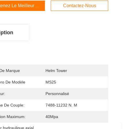
enez Le Meilleur Prix
Contactez-Nous
iption
De Marque
Helm Tower
ro De Modèle
MS25
ur:
Personnalisé
e De Couple:
7488-11232 N. M
sion Maximum:
40Mpa
 hydraulique axial