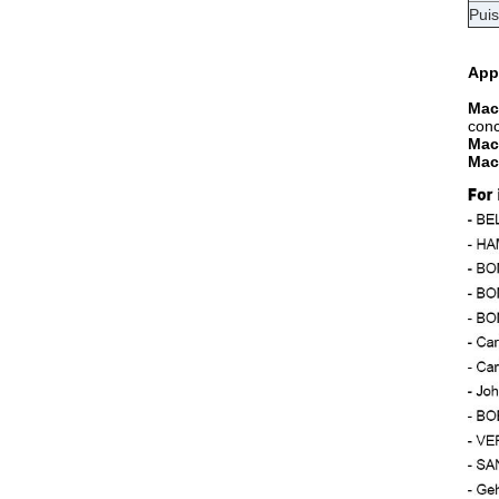
Pui
App
Mach
conc
Mac
Mach