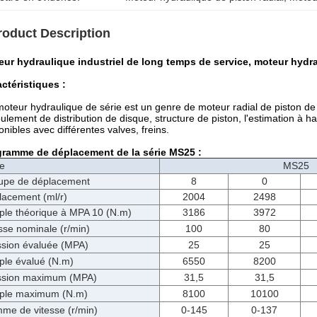
roduct Description
eur hydraulique industriel de long temps de service, moteur hydr
ctéristiques :
oteur hydraulique de série est un genre de moteur radial de piston de
oulement de distribution de disque, structure de piston, l'estimation à 
onibles avec différentes valves, freins.
gramme de déplacement de la série MS25 :
e
MS25
upe de déplacement
8
0
lacement (ml/r)
2004
2498
ple théorique à MPA 10 (N.m)
3186
3972
sse nominale (r/min)
100
80
ssion évaluée (MPA)
25
25
ple évalué (N.m)
6550
8200
ssion maximum (MPA)
31,5
31,5
ple maximum (N.m)
8100
10100
me de vitesse (r/min)
0-145
0-137