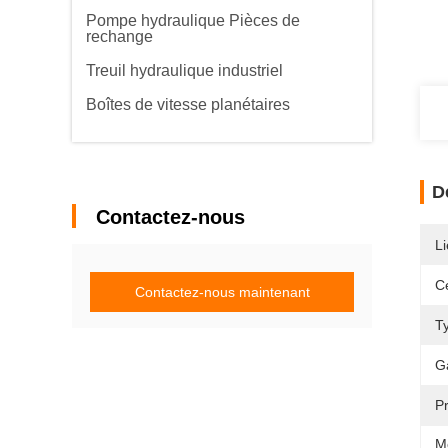
Pompe hydraulique Pièces de
rechange
Treuil hydraulique industriel
Boîtes de vitesse planétaires
D
Contactez-nous
Li
Ce
Contactez-nous maintenant
T
G
P
M