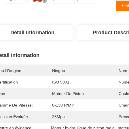
Obt
Detail Information
Product Descr
etail Information
eu D'origine
Ningbo
Nom 
rtification
ISO 9001
Numé
ype:
Moteur De Piston
Coule
amme De Vitesse:
0-130 R/min
Chaîn
ression Évaluée:
25Mpa
Pres
ettre en évidence:
Moteur hydraulique de piston radial
, 
moteur