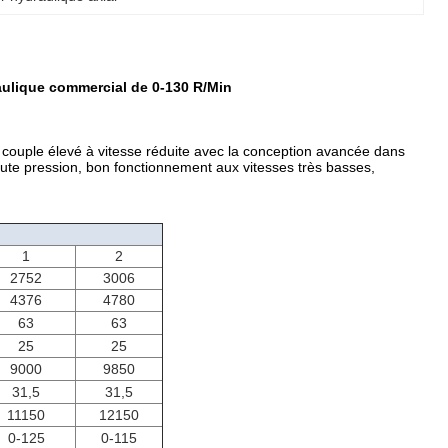
aulique commercial de 0-130 R/Min
 couple élevé à vitesse réduite avec la conception avancée dans
haute pression, bon fonctionnement aux vitesses très basses,
1
2
2752
3006
4376
4780
63
63
25
25
9000
9850
31,5
31,5
11150
12150
0-125
0-115