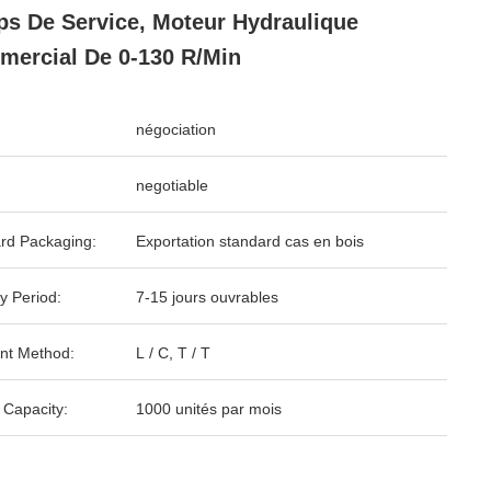
s De Service, Moteur Hydraulique
ercial De 0-130 R/Min
négociation
negotiable
rd Packaging:
Exportation standard cas en bois
y Period:
7-15 jours ouvrables
nt Method:
L / C, T / T
 Capacity:
1000 unités par mois