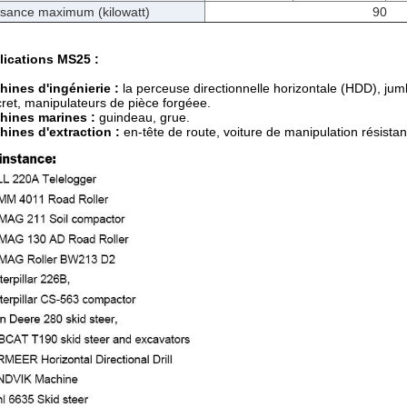
ssance maximum (kilowatt)
90
lications MS25 :
ines d'ingénierie :
la perceuse directionnelle horizontale (HDD), jum
ret, manipulateurs de pièce forgéee.
hines marines :
guindeau, grue.
ines d'extraction :
en-tête de route, voiture de manipulation résist