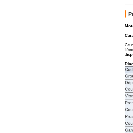
P
Mot
Cara
Ce m
l'éc
disp
Dia
Cod
Gro
Dép
Cou
Vite
Pre
Cou
Pre
Cou
Gam