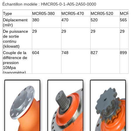
Échantillon modèle : HMCR05-0-1-A05-2A50-0000
Type
MCR05-380
MCR05-470
MCR05-520
MCR0
Déplacement
380
470
520
565
(ml/r)
De puissance
29
29
29
29
de sortie
continu
(kilowatt)
Couple de la
604
748
827
899
différence de
pression
10Mpa
(nanomètre)
Couple évalué
1419
1756
1942
2111
(nanomètre)
Estimation de
25
25
25
25
pression (MPA)
Pression
40
40
40
40
maximale
(MPA)
Vitesse
220
220
220
220
maximale
(T/MN)