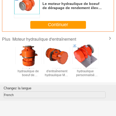
Le moteur hydraulique de boeuf
de dérapage de rendement élevé
incurvent MCR05 à piston radial
Continuer
Moteur hydraulique d'entraînement
Plus
eur
Chargeur
Moteur
Moteur de traction
Temps à 
ulique
hydraulique de
d'entraînement
hydraulique
vites
înement
boeuf de
hydraulique MPa
personnalisé
hydrauli
R05
dérapage du chat
Type de moteur
Ouverture
acier de 
sauvage T190 de
personnalisé
minimale
durée de v
moteur de piston
Moteur
de pom
Changez la langue
radial
d'entraînement
engrena
hydraulique
Rotory
French
Conçu pour un
contrôle et des
performances
précis