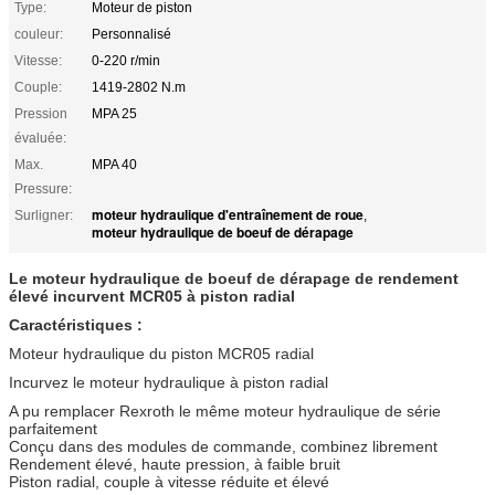
Type:
Moteur de piston
couleur:
Personnalisé
Vitesse:
0-220 r/min
Couple:
1419-2802 N.m
Pression
MPA 25
évaluée:
Max.
MPA 40
Pressure:
moteur hydraulique d'entraînement de roue
Surligner:
,
moteur hydraulique de boeuf de dérapage
Le moteur hydraulique de boeuf de dérapage de rendement
élevé incurvent MCR05 à piston radial
Caractéristiques :
Moteur hydraulique du piston MCR05 radial
Incurvez le moteur hydraulique à piston radial
A pu remplacer Rexroth le même moteur hydraulique de série
parfaitement
Conçu dans des modules de commande, combinez librement
Rendement élevé, haute pression, à faible bruit
Piston radial, couple à vitesse réduite et élevé