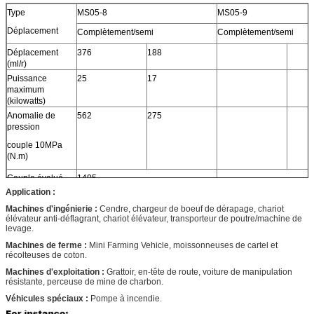
Type
MS05-8
MS05-9
Déplacement
Complètement/semi
Complètement/semi
Déplacement
376
188
(ml/r)
Puissance
25
17
maximum
(kilowatts)
Anomalie de
562
275
pression
couple 10MPa
(N.m)
Couple évalué
1405
(N.m)
Application :
Pression évaluée
25
Machines d'ingénierie :
Cendre, chargeur de boeuf de dérapage, chariot
(MPA)
élévateur anti-déflagrant, chariot élévateur, transporteur de poutre/machine de
levage.
Pression
40
maximum (MPA)
Machines de ferme :
Mini Farming Vehicle, moissonneuses de cartel et
récolteuses de coton.
Vitesse nominale
90
(r/min)
Machines d'exploitation :
Grattoir, en-tête de route, voiture de manipulation
résistante, perceuse de mine de charbon.
Gamme de
0-200
vitesse (r/min)
Véhicules spéciaux :
Pompe à incendie.