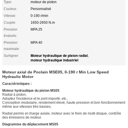
Type:
moteur de piston
Couleur:
Personnalisé
Vitesse:
0-190 r/min
Couple:
1650-2650 N.m
Pression
MPA 25
évaluée:
Pression
MPA 40
maximale:
Moteur hydraulique de piston radial
Surligner:
,
moteur hydraulique industriel
Moteur axial de Poclain MSE05, 0-190 r Min Low Speed
Hydraulic Motor
Caractéristiques :
Moteur hydraulique du piston MS05
Radial à piston,
Adoptez l'incidence et le joint importé, etc.,
Conception modulaire, rendement élevé, haute pression et bon fonctionnement
même aux vitesses très basses,
Radial permis et charge axiale, moteur avec le frein de multi-disque, contrôle
des émissions de moteur.
Diagramme du déplacement MS05