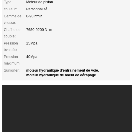
Type:
Moteur de piston
couleur:
Personnalisé
Gamme de
0-90 r/min
vitesse:
Chaîne de
7650-9200 N. m
couple:
Pression
25Mpa
évaluée:
Pression
40Mpa
maximum:
moteur hydraulique d'entraînement de voie
Surligner:
,
moteur hydraulique de boeuf de dérapage