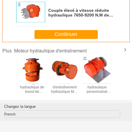
Couple élevé à vitesse réduite
hydraulique 7650-9200 N.M de
moteur d'entraînement de Poclain
MSE18
Continuer
Moteur hydraulique d'entraînement
Plus
eur
Chargeur
Moteur
Moteur de traction
Temps à 
ulique
hydraulique de
d'entraînement
hydraulique
vites
înement
boeuf de
hydraulique MPa
personnalisé
hydrauli
R05
dérapage du chat
Type de moteur
Ouverture
acier de 
sauvage T190 de
personnalisé
minimale
durée de v
moteur de piston
Moteur
de pom
Changez la langue
radial
d'entraînement
engrena
hydraulique
Rotory
French
Conçu pour un
contrôle et des
performances
précis