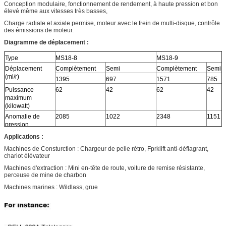
Conception modulaire, fonctionnement de rendement, à haute pression et bon
élevé même aux vitesses très basses,
Charge radiale et axiale permise, moteur avec le frein de multi-disque, contrôle
des émissions de moteur.
Diagramme de déplacement :
Type
MS18-8
MS18-9
Déplacement
Complètement
Semi
Complètement
Semi
(ml/r)
1395
697
1571
785
Puissance
62
42
62
42
maximum
(kilowatt)
Anomalie de
2085
1022
2348
1151
pression
Applications :
couple 10MPa (N.
m)
Machines de Consturction : Chargeur de pelle rétro, Fprklift anti-déflagrant,
chariot élévateur
Couple évalué (N.
5212
5870
Machines d'extraction : Mini en-tête de route, voiture de remise résistante,
m)
perceuse de mine de charbon
Pression évaluée
25
25
Machines marines : Wildlass, grue
(MPA)
Pression
40
40
maximum (MPA)
Vitesse nominale
55
55
(r/min)