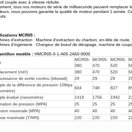
d couple avec à vitesse réduite.
ement, tous nos moteurs de série de milliseconde peuvent remplacer l
lleurs, nous pouvons garantie la qualité de moteur pendant 1 année. C
uits.
lications MCR05 :
ines d'extraction : Machine d'extraction du charbon, en-tête de route,
ines d'ingénierie : Chargeur de boeuf de dérapage, machine de coup
antillon modèle :
HMCR05-0-1-A05-2A50-0000
MCR05-
MCR05-
MCR05-
M
e
380
470
520
5
lacement (ml/r)
380
470
520
5
uissance de sortie continu (kilowatt)
29
29
29
2
le de la différence de pression 10Mpa
604
748
827
8
nomètre)
ple évalué (nanomètre)
1419
1756
1942
2
mation de pression (MPA)
25
25
25
2
ssion maximale (MPA)
40
40
40
4
esse maximale (T/MN)
220
220
220
2