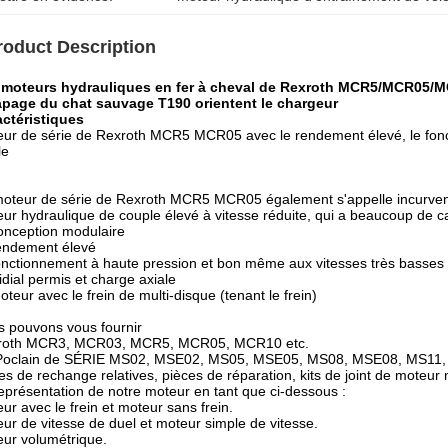
roduct Description
 moteurs hydrauliques en fer à cheval de Rexroth MCR5/MCR0
apage du chat sauvage T190 orientent le chargeur
ctéristiques
ur de série de Rexroth MCR5 MCR05 avec le rendement élevé, le foncti
le
oteur de série de Rexroth MCR5 MCR05 également s'appelle incurvent
ur hydraulique de couple élevé à vitesse réduite, qui a beaucoup de ca
onception modulaire
endement élevé
onctionnement à haute pression et bon même aux vitesses très basses
idial permis et charge axiale
oteur avec le frein de multi-disque (tenant le frein)
 pouvons vous fournir
roth MCR3, MCR03, MCR5, MCR05, MCR10 etc.
Poclain de SÉRIE MS02, MSE02, MS05, MSE05, MS08, MSE08, MS11
es de rechange relatives, pièces de réparation, kits de joint de moteur
eprésentation de notre moteur en tant que ci-dessous :
ur avec le frein et moteur sans frein.
ur de vitesse de duel et moteur simple de vitesse.
ur volumétrique.