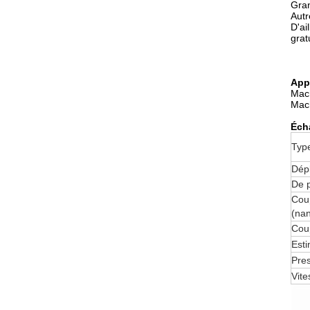
Gran
Autr
D'ai
grat
App
Mach
Mach
Éch
Typ
Dép
De p
Coup
(na
Cou
Esti
Pre
Vit