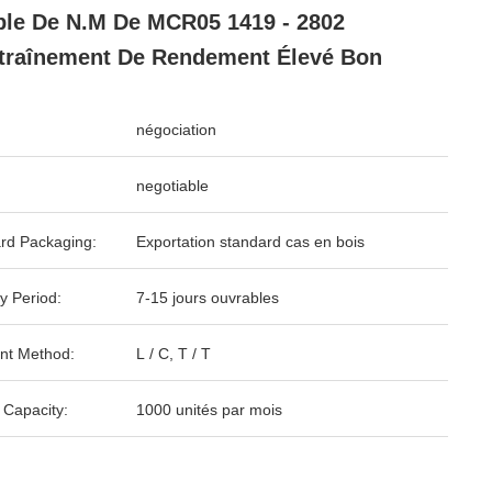
le De N.M De MCR05 1419 - 2802
traînement De Rendement Élevé Bon
négociation
negotiable
rd Packaging:
Exportation standard cas en bois
y Period:
7-15 jours ouvrables
nt Method:
L / C, T / T
 Capacity:
1000 unités par mois