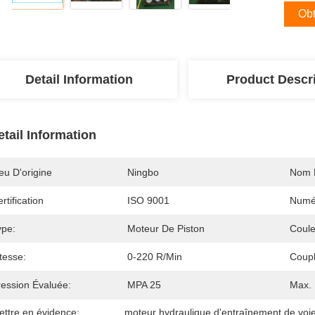
Obt
Detail Information
Product Descr
etail Information
eu D'origine
Ningbo
Nom 
rtification
ISO 9001
Numé
ype:
Moteur De Piston
Coule
tesse:
0-220 R/min
Coupl
ression Évaluée:
MPA 25
Max. 
ettre en évidence:
moteur hydraulique d'entraînement de voi