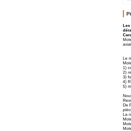
P
Les
dér
Cara
Mote
axia
Le m
Mote
1) c
2) r
3) f
4) R
5) m
Nous
Rex
De 
pièc
La r
Mote
Mote
Mote