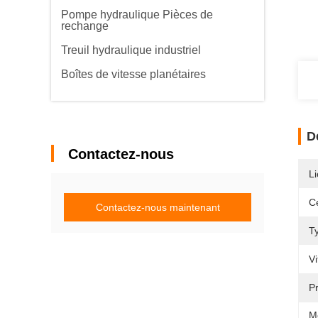
Pompe hydraulique Pièces de
rechange
Treuil hydraulique industriel
Boîtes de vitesse planétaires
D
Contactez-nous
Li
Ce
Contactez-nous maintenant
T
Vi
P
M