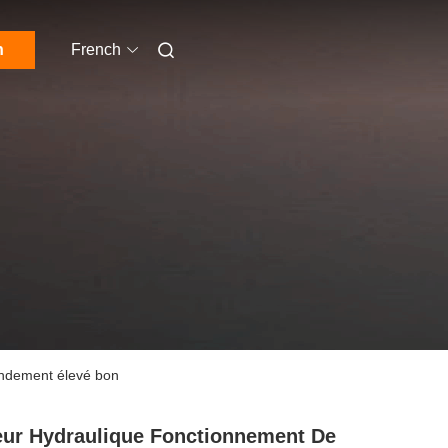
n
French
endement élevé bon
ur Hydraulique Fonctionnement De