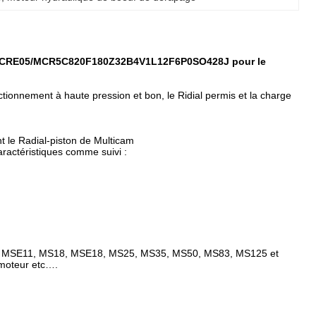
5/MCRE05/MCR5C820F180Z32B4V1L12F6P0SO428J pour le
onnement à haute pression et bon, le Ridial permis et la charge
 le Radial-piston de Multicam
ractéristiques comme suivi :
, MSE11, MS18, MSE18, MS25, MS35, MS50, MS83, MS125 et
 moteur etc….