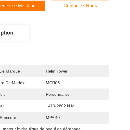
enez Le Meilleur Prix
Contactez-Nous
iption
De Marque
Helm Tower
ro De Modèle
MCR05
ur:
Personnalisé
e:
1419-2802 N.m
Pressure:
MPA 40
e
, 
moteur hydraulique de boeuf de dérapage