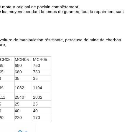
e moteur original de poclain complètement.
e les moyens pendant le temps de guantee, tout le repairment sont
 voiture de manipulation résistante, perceuse de mine de charbon
ure,
CR05-
MCR05-
MCR05-
65
680
750
65
680
750
9
35
35
99
1082
1194
111
2540
2802
5
25
25
0
40
40
20
220
170