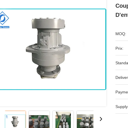
Coup
D'en
MOQ:
Prix:
Standa
Deliver
Payme
Supply