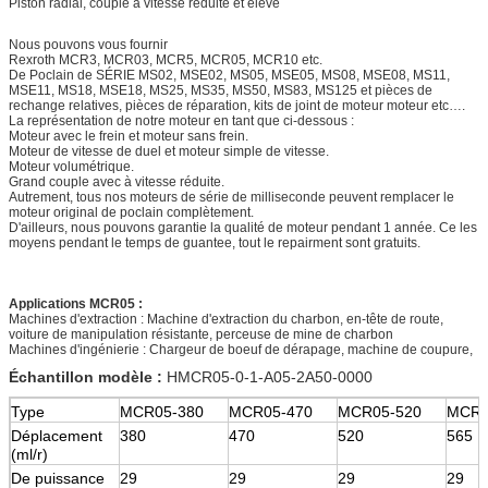
Piston radial, couple à vitesse réduite et élevé
Nous pouvons vous fournir
Rexroth MCR3, MCR03, MCR5, MCR05, MCR10 etc.
De Poclain de SÉRIE MS02, MSE02, MS05, MSE05, MS08, MSE08, MS11,
MSE11, MS18, MSE18, MS25, MS35, MS50, MS83, MS125 et pièces de
rechange relatives, pièces de réparation, kits de joint de moteur moteur etc….
La représentation de notre moteur en tant que ci-dessous :
Moteur avec le frein et moteur sans frein.
Moteur de vitesse de duel et moteur simple de vitesse.
Moteur volumétrique.
Grand couple avec à vitesse réduite.
Autrement, tous nos moteurs de série de milliseconde peuvent remplacer le
moteur original de poclain complètement.
D'ailleurs, nous pouvons garantie la qualité de moteur pendant 1 année. Ce les
moyens pendant le temps de guantee, tout le repairment sont gratuits.
Applications MCR05 :
Machines d'extraction : Machine d'extraction du charbon, en-tête de route,
voiture de manipulation résistante, perceuse de mine de charbon
Machines d'ingénierie : Chargeur de boeuf de dérapage, machine de coupure,
Échantillon modèle :
HMCR05-0-1-A05-2A50-0000
Type
MCR05-380
MCR05-470
MCR05-520
MCR0
Déplacement
380
470
520
565
(ml/r)
De puissance
29
29
29
29