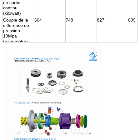
de sortie
continu
(kilowatt)
Couple de la
604
748
827
899
différence de
pression
10Mpa
(nanomètre)
Couple évalué
1419
1756
1942
2111
(nanomètre)
Estimation de
25
25
25
25
pression (MPA)
Pression
40
40
40
40
maximale
(MPA)
Vitesse
220
220
220
220
maximale
(T/MN)