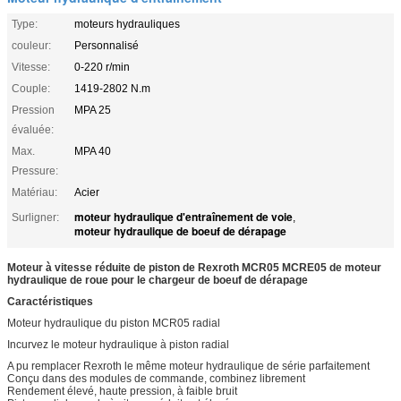
Type:
moteurs hydrauliques
couleur:
Personnalisé
Vitesse:
0-220 r/min
Couple:
1419-2802 N.m
Pression
MPA 25
évaluée:
Max.
MPA 40
Pressure:
Matériau:
Acier
moteur hydraulique d'entraînement de voie
Surligner:
,
moteur hydraulique de boeuf de dérapage
Moteur à vitesse réduite de piston de Rexroth MCR05 MCRE05 de moteur
hydraulique de roue pour le chargeur de boeuf de dérapage
Caractéristiques
Moteur hydraulique du piston MCR05 radial
Incurvez le moteur hydraulique à piston radial
A pu remplacer Rexroth le même moteur hydraulique de série parfaitement
Conçu dans des modules de commande, combinez librement
Rendement élevé, haute pression, à faible bruit