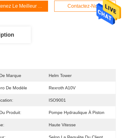
enez Le Meilleur Prix
Contactez-Nous
iption
De Marque
Helm Tower
ro De Modèle
Rexroth A10V
ication:
ISO9001
u Produit:
Pompe Hydraulique À Piston
se:
Haute Vitesse
ur:
Selon La Requête Du Client