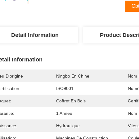
Obt
Detail Information
Product Descr
etail Information
eu D'origine
Ningbo En Chine
Nom 
rtification
ISO9001
Numé
aquet:
Coffret En Bois
Certif
arantie:
1 Année
Nom D
uissance:
Hydraulique
Vites
ilisation:
Machines De Construction
Coule