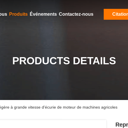
ous
Produits
Événements
Contactez-nous
Citatio
PRODUCTS DETAILS
égère à grande vitesse d'écurie de moteur de machines agricoles
Repr