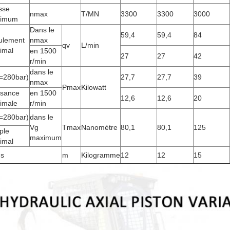
sse
nmax
T/MN
3300
3300
3000
imum
Dans le
59,4
59,4
84
ulement
nmax
qv
L/min
imal
en 1500
27
27
42
r/min
dans le
p=280bar)
27,7
27,7
39
nmax
Pmax
Kilowatt
ssance
en 1500
12,6
12,6
20
imale
r/min
p=280bar)
dans le
Vg
Tmax
Nanomètre
80,1
80,1
125
ple
maximum
imal
ds
m
Kilogramme
12
12
15