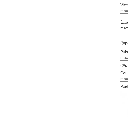
Vite
max
Éco
max
(¦¤
Pui
max
(¦¤
Cou
max
Poi