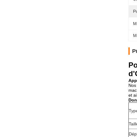
P
M
M
P
Po
d'
Appl
Nos 
mach
et a
Don
Typ
Tail
Dép