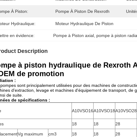
ompe À Piston:
Pompe À Piston De Rexroth
Unité
oteur Hydraulique:
Moteur Hydraulique De Piston
ettre en évidence:
Pompe à Piston axial
, 
pompe à piston radia
roduct Description
mpe à piston hydraulique de Rexroth A1
OEM de promotion
iation :
pompes sont principalement utilisées pour des machines de constructio
ines d'extraction, levage et machines d'équipement de transport, de gr
insi de suite.
nées de spécifications :
e
A10VSO16
A10VSO18
A10VSO28
les
18
18
28
lacement
Vg maximum
cm3
18
18
28