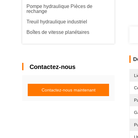
Pompe hydraulique Pièces de
rechange
Treuil hydraulique industriel
Boîtes de vitesse planétaires
D
Contactez-nous
Li
Ce
Contactez-nous maintenant
P
G
P
Ut