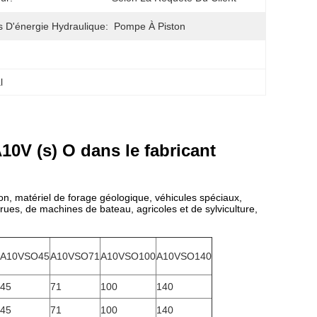
s D'énergie Hydraulique:
Pompe À Piston
l
0V (s) O dans le fabricant
n, matériel de forage géologique, véhicules spéciaux,
ues, de machines de bateau, agricoles et de sylviculture,
A10VSO45
A10VSO71
A10VSO100
A10VSO140
45
71
100
140
45
71
100
140