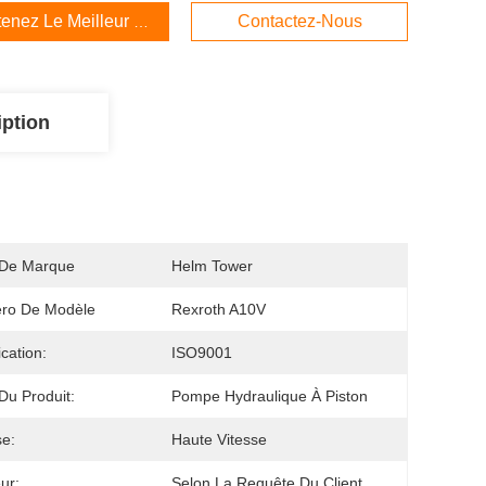
enez Le Meilleur Prix
Contactez-Nous
iption
De Marque
Helm Tower
ro De Modèle
Rexroth A10V
ication:
ISO9001
u Produit:
Pompe Hydraulique À Piston
se:
Haute Vitesse
ur:
Selon La Requête Du Client