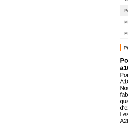
P
M
M
P
Po
a1
Po
A1
No
fab
qua
d'e
Le
A2