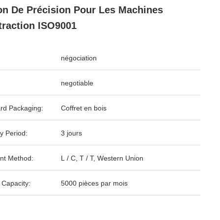
on De Précision Pour Les Machines
traction ISO9001
négociation
negotiable
rd Packaging:
Coffret en bois
y Period:
3 jours
nt Method:
L / C, T / T, Western Union
 Capacity:
5000 pièces par mois