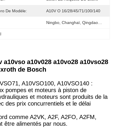
ro De Modèle:
A10V O 16/28/45/71/100/140
Ningbo, Changhaï, Qingdao…
l
0v a10vso a10v028 a10vo28 a10vso28
exroth de Bosch
VSO71, A10VSO100, A10VSO140 :
ux pompes et moteurs à piston de
drauliques et moteurs sont produits de la
des prix concurrentiels et le délai
ccord comme A2VK, A2F, A2FO, A2FM,
être alimentés par nous.