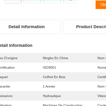
Obt
Detail Information
Product Descr
etail Information
eu D'origine
Ningbo En Chine
Nom 
rtification
ISO9001
Numé
aquet:
Coffret En Bois
Certif
arantie:
1 Année
Nom D
uissance:
Hydraulique
Vites
ilisation:
Machines De Construction
Coule