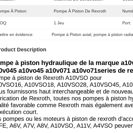
ompe À Piston:
Pompe À Piston De Rexroth
Numé
OQ:
1 Jeu
Port:
ettre en évidence:
Pompe à Piston axial
, 
pompe à piston radia
roduct Description
mpe à piston hydraulique de la marque a1
0v045 a10vo45 a10v071 a10vo71series de r
mpe à piston de Rexroth A10VSO pour
0VSO16, A10VSO18, A10VSO28, A10VSO45, A10
us fournissons haut interchangeable et de nouvea
rication de Rexroth, toutes nos pompes à piston hy
lité favorable comme Rexroth mais également avec 
xécution court.
s pompes ou les moteurs à piston de rexroth d'a
FE, A6V, A7V, A8V, A10VSO, A11V, A4VSO peuvent 