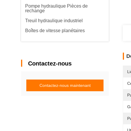
Pompe hydraulique Pièces de
rechange
Treuil hydraulique industriel
Boîtes de vitesse planétaires
D
Contactez-nous
Li
Ce
Contactez-nous maintenant
P
G
P
Ut