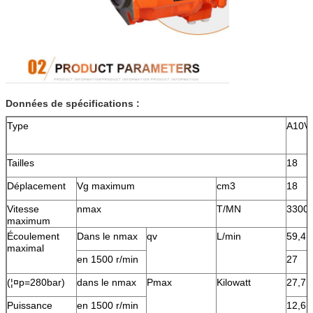
Données de spécifications :
Type
A10V
Tailles
18
Déplacement
Vg maximum
cm3
18
Vitesse
nmax
T/MN
3300
maximum
Écoulement
Dans le nmax
qv
L/min
59,4
maximal
en 1500 r/min
27
(¦¤p=280bar)
dans le nmax
Pmax
Kilowatt
27,7
Puissance
en 1500 r/min
12,6