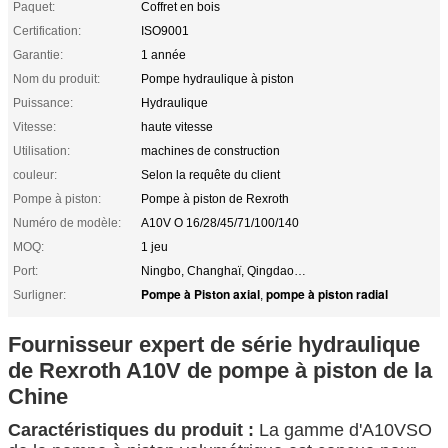
Paquet:
Coffret en bois
Certification:
ISO9001
Garantie:
1 année
Nom du produit:
Pompe hydraulique à piston
Puissance:
Hydraulique
Vitesse:
haute vitesse
Utilisation:
machines de construction
couleur:
Selon la requête du client
Pompe à piston:
Pompe à piston de Rexroth
Numéro de modèle:
A10V O 16/28/45/71/100/140
MOQ:
1 jeu
Port:
Ningbo, Changhaï, Qingdao…
Pompe à Piston axial
pompe à piston radial
Surligner:
,
Fournisseur expert de série hydraulique
de Rexroth A10V de pompe à piston de la
Chine
Caractéristiques du produit :
La gamme d'A10VSO