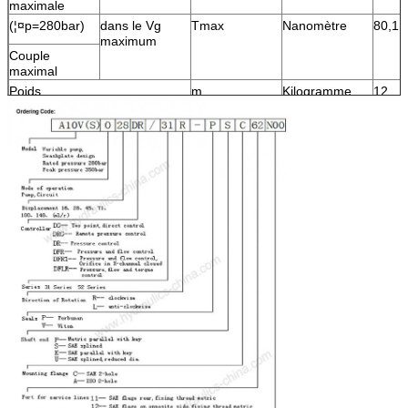
maximale
(¦¤p=280bar)
dans le Vg
Tmax
Nanomètre
80,1
maximum
Couple
maximal
Poids
m
Kilogramme
12