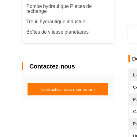
Pompe hydraulique Pièces de
rechange
Treuil hydraulique industriel
Boîtes de vitesse planétaires
D
Contactez-nous
Li
Ce
Contactez-nous maintenant
P
G
P
Ut