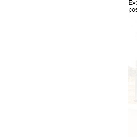
Exc
pos