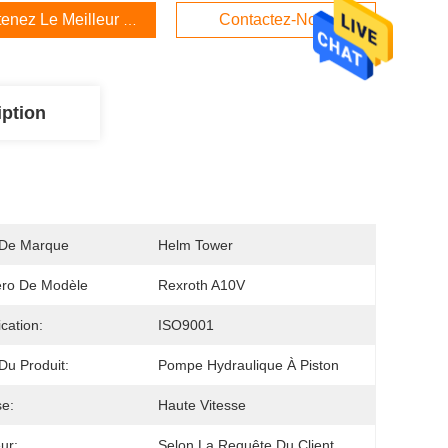
enez Le Meilleur Prix
Contactez-Nous
iption
De Marque
Helm Tower
ro De Modèle
Rexroth A10V
ication:
ISO9001
u Produit:
Pompe Hydraulique À Piston
se:
Haute Vitesse
ur:
Selon La Requête Du Client