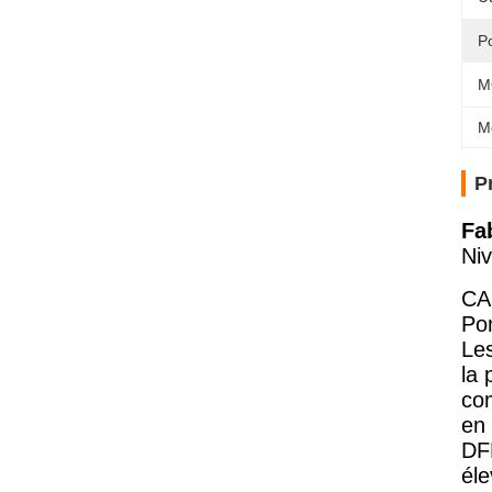
P
M
M
P
Fa
Niv
CA
Pom
Les
la 
com
en 
DFL
éle