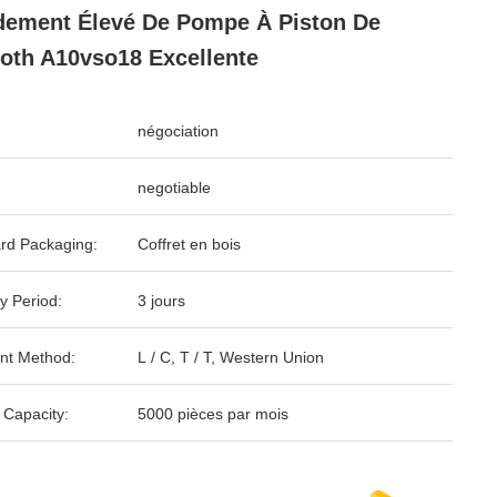
ement Élevé De Pompe À Piston De
oth A10vso18 Excellente
négociation
negotiable
rd Packaging:
Coffret en bois
y Period:
3 jours
nt Method:
L / C, T / T, Western Union
 Capacity:
5000 pièces par mois