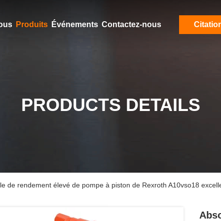
ous
Produits
Événements
Contactez-nous
Citatio
PRODUCTS DETAILS
uile de rendement élevé de pompe à piston de Rexroth A10vso18 excell
Abso