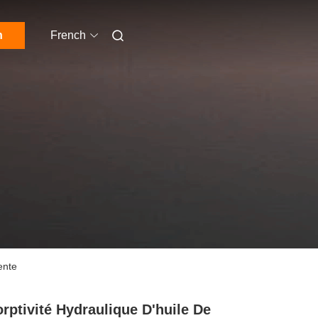
n
French
ente
rptivité Hydraulique D'huile De