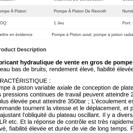
ompe À Piston:
Pompe À Piston De Rexroth
Numé
OQ:
1 Jeu
Port:
ettre en évidence:
Pompe à Piston axial
, 
pompe à piston radia
roduct Description
bricant hydraulique de vente en gros de pompe
eau bas de bruits, rendement élevé, fiabilité élevé
RACTÉRISTIQUE :
pe à piston variable axiale de conception de plateau
 pressions continues de travail peuvent atteindre 
plus élevée peut atteindre 350bar ; L'écoulement es
mande tournent la vitesse et le déplacement, et peu
ajustant l'obliquité du plateau oscillant. Il y a div
R etc. Et la réponse de contrôle est très rapidem
vé, fiabilité élevée et durée de vie de long temps.