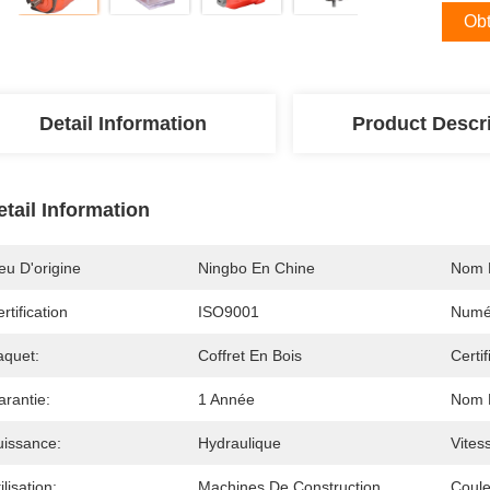
Obt
Detail Information
Product Descr
etail Information
eu D'origine
Ningbo En Chine
Nom 
rtification
ISO9001
Numé
aquet:
Coffret En Bois
Certif
arantie:
1 Année
Nom D
uissance:
Hydraulique
Vites
ilisation:
Machines De Construction
Coule