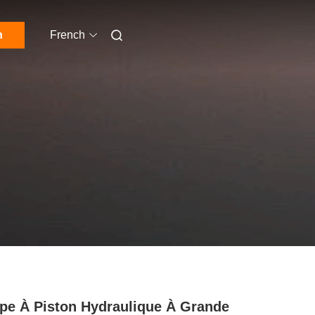
n
French
e À Piston Hydraulique À Grande