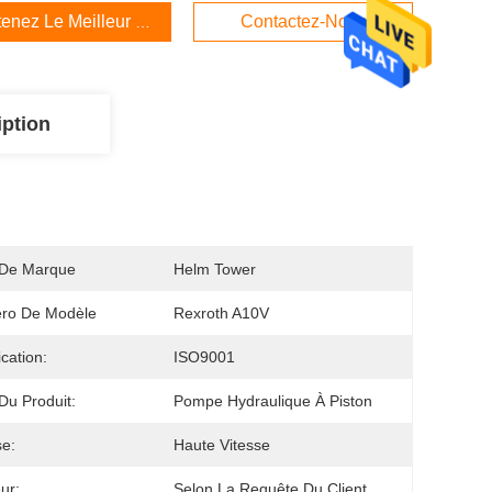
enez Le Meilleur Prix
Contactez-Nous
iption
De Marque
Helm Tower
ro De Modèle
Rexroth A10V
ication:
ISO9001
u Produit:
Pompe Hydraulique À Piston
se:
Haute Vitesse
ur:
Selon La Requête Du Client