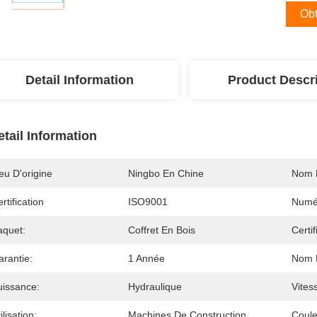
Obt
Detail Information
Product Descr
etail Information
eu D'origine
Ningbo En Chine
Nom 
rtification
ISO9001
Numé
aquet:
Coffret En Bois
Certif
arantie:
1 Année
Nom D
uissance:
Hydraulique
Vites
ilisation:
Machines De Construction
Coule