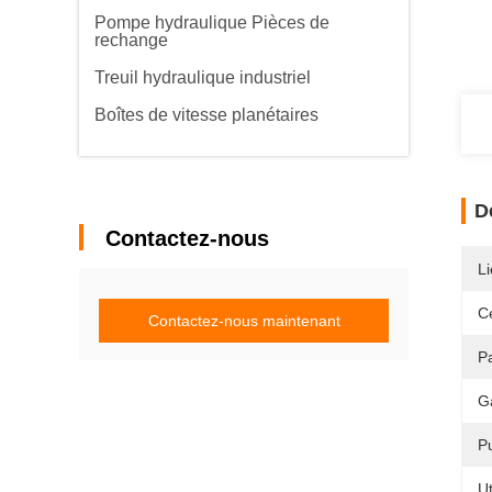
Pompe hydraulique Pièces de
rechange
Treuil hydraulique industriel
Boîtes de vitesse planétaires
D
Contactez-nous
Li
Ce
Contactez-nous maintenant
P
G
P
Ut