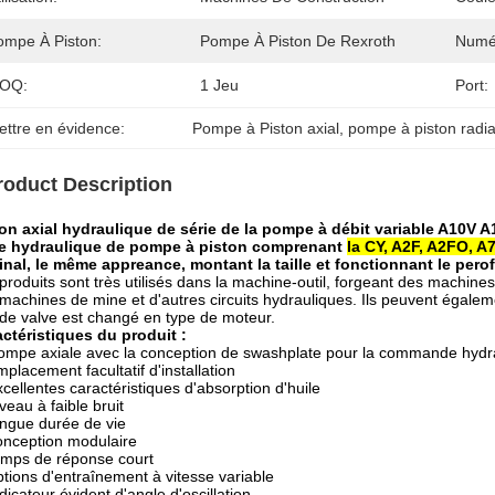
ompe À Piston:
Pompe À Piston De Rexroth
Numé
OQ:
1 Jeu
Port:
ettre en évidence:
Pompe à Piston axial
, 
pompe à piston radia
roduct Description
on axial hydraulique de série de la pompe à débit variable A10V 
ie
hydraulique de pompe à piston
comprenant
la CY, A2F, A2FO, A7
inal, le même appreance, montant la taille et fonctionnant le pero
produits sont très utilisés dans la machine-outil, forgeant des machin
machines de mine et d'autres circuits hydrauliques. Ils peuvent égalem
 de valve est changé en type de moteur.
ctéristiques du produit :
ompe axiale avec la conception de swashplate pour la commande hydrau
mplacement facultatif d'installation
xcellentes caractéristiques d'absorption d'huile
iveau à faible bruit
ongue durée de vie
onception modulaire
emps de réponse court
ptions d'entraînement à vitesse variable
ndicateur évident d'angle d'oscillation