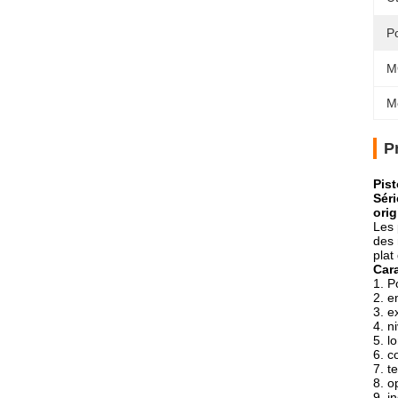
P
M
M
P
Pist
Sér
orig
Les 
des 
plat
Cara
1.
P
2. e
3. e
4. n
5. l
6. c
7. t
8. o
9. i