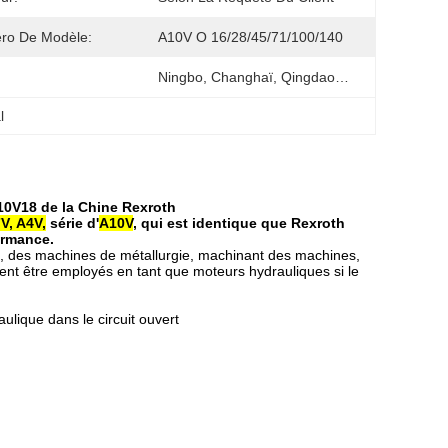
ro De Modèle:
A10V O 16/28/45/71/100/140
Ningbo, Changhaï, Qingdao…
l
A10V18 de la Chine Rexroth
V, A4V,
série d'
A10V
, qui est identique que Rexroth
frmance.
es, des machines de métallurgie, machinant des machines,
ent être employés en tant que moteurs hydrauliques si le
lique dans le circuit ouvert