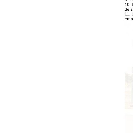
10. 
de s
11. 
empl