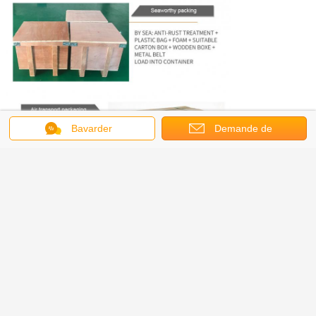
Bavarder
Demande de
soumission
Expédition
poids brut urgent et petit par avion
grand poids brut par la mer