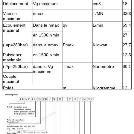
Déplacement
Vg maximum
cm3
18
Vitesse
nmax
T/MN
3300
maximum
Écoulement
Dans le nmax
qv
L/min
59,4
maximal
en 1500 r/min
27
(¦¤p=280bar)
dans le nmax
Pmax
Kilowatt
27,7
Puissance
en 1500 r/min
12,6
maximale
(¦¤p=280bar)
dans le Vg
Tmax
Nanomètre
80,1
maximum
Couple
maximal
Poids
m
Kilogramme
12