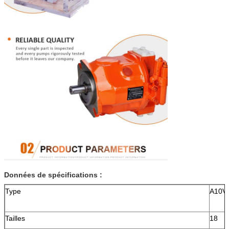
Données de spécifications :
Type
A10V
Tailles
18