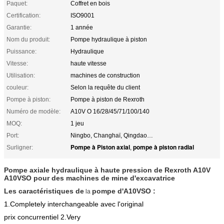
Paquet:
Coffret en bois
Certification:
ISO9001
Garantie:
1 année
Nom du produit:
Pompe hydraulique à piston
Puissance:
Hydraulique
Vitesse:
haute vitesse
Utilisation:
machines de construction
couleur:
Selon la requête du client
Pompe à piston:
Pompe à piston de Rexroth
Numéro de modèle:
A10V O 16/28/45/71/100/140
MOQ:
1 jeu
Port:
Ningbo, Changhaï, Qingdao…
Pompe à Piston axial
pompe à piston radial
Surligner:
,
Pompe axiale hydraulique à haute pression de Rexroth A10V
A10VSO pour des machines de mine d'excavatrice
Les caractéristiques de
pompe d'A10VSO :
la
1.Completely interchangeable avec l'original
prix concurrentiel 2.Very