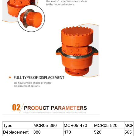
Type
MCR05-380
MCR05-470
MCR05-520
MCR0
Déplacement
380
470
520
565