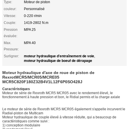
Type:
Moteur de piston
couleur:
Personnalisé
Vitesse:
0-220 r/min
Couple:
1419-2802 N.m
Pression
MPA 25
évaluée:
Max.
MPA 40
Pressure:
moteur hydraulique d'entraînement de voie
Surligner:
,
moteur hydraulique de boeuf de dérapage
Moteur hydraulique d'axe de roue de piston de
RexrotMCR5/MCR05/MCRE05
MCR5C820F180Z32B4V1L12F6P0SO428J
Caractéristiques
Moteur de série de Rexroth MCR5 MCR05 avec le rendement élevé, le
fonctionnement à haute pression et bon, le Ridial permis et la charge axiale
Le moteur de série de Rexroth MCR5 MCR05 également s'appelle incurvent le
Radial-piston de Multicam
Moteur hydraulique de couple élevé à vitesse réduite, qui a beaucoup de
caractéristiques comme suivi :
1) conception modulaire