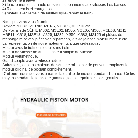
2) rendement élevé
3) fonctionnement à haute pression et bon même aux vitesses très basses
4) Ridial permis et charge axiale
5) moteur avec le frein de multi-disque (tenant le frein)
Nous pouvons vous fournir
Rexroth MCR3, MCR03, MCR5, MCR05, MCR10 etc.
De Poclain de SÉRIE MS02, MSE02, MS05, MSE05, MS08, MSE08, MS11,
MSE11, MS18, MSE18, MS25, MS35, MS50, MS83, MS125 et pièces de
rechange relatives, pièces de réparation, kits de joint de moteur moteur etc….
La représentation de notre moteur en tant que ci-dessous :
Moteur avec le frein et moteur sans frein.
Moteur de vitesse de duel et moteur simple de vitesse.
Moteur volumétrique.
Grand couple avec à vitesse réduite.
Autrement, tous nos moteurs de série de milliseconde peuvent remplacer le
moteur original de poclain complètement.
D'ailleurs, nous pouvons garantie la qualité de moteur pendant 1 année. Ce les
moyens pendant le temps de guantee, tout le repairment sont gratuits.