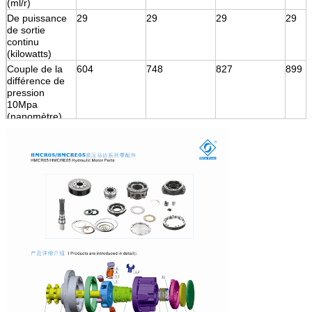
(ml/r)
De puissance
29
29
29
29
de sortie
continu
(kilowatts)
Couple de la
604
748
827
899
différence de
pression
10Mpa
(nanomètre)
Couple évalué
1419
1756
1942
2111
(nanomètre)
Estimation de
25
25
25
25
pression (MPA)
Pression
40
40
40
40
maximale
(MPA)
Vitesse
220
220
220
220
maximale
(T/MN)