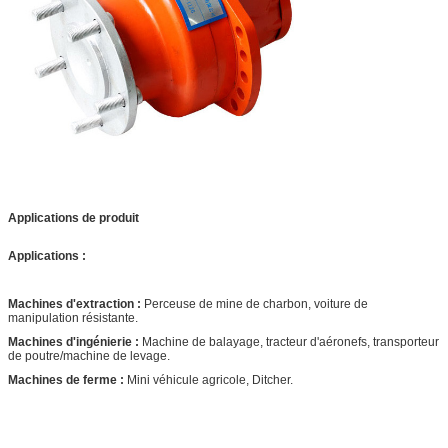
(MPA)
Max.torque
650
850
950
1000
(N.m)
Gamme de
0-390
0-310
0-285
0-260
vitesse (r/min)
Max.power
Le déplacement standard est 18kW (HMSE02 22kW)
(kilowatts)
rotation volumétrique 12kW (HMSE02 16.5kW) priorita
aucune priorité n'est 9kW (HMSE02 11kW)
Applications de produit
Applications :
Machines d'extraction :
Perceuse de mine de charbon, voiture de
manipulation résistante.
Machines d'ingénierie :
Machine de balayage, tracteur d'aéronefs, transporteur
de poutre/machine de levage.
Machines de ferme :
Mini véhicule agricole, Ditcher.