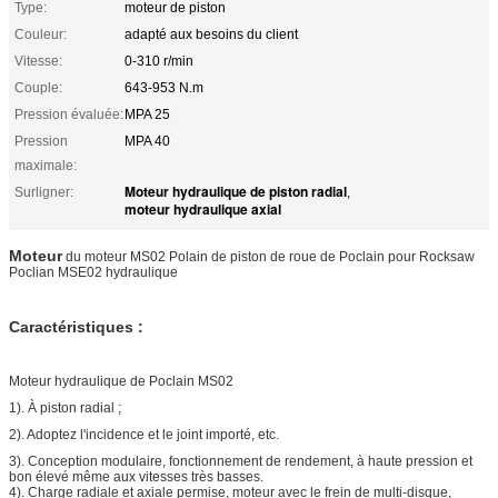
Type:
moteur de piston
Couleur:
adapté aux besoins du client
Vitesse:
0-310 r/min
Couple:
643-953 N.m
Pression évaluée:
MPA 25
Pression
MPA 40
maximale:
Moteur hydraulique de piston radial
Surligner:
,
moteur hydraulique axial
Moteur
du moteur MS02 Polain de piston de roue de Poclain pour Rocksaw
Poclian MSE02 hydraulique
Caractéristiques :
Moteur hydraulique de Poclain MS02
1). À piston radial ;
2). Adoptez l'incidence et le joint importé, etc.
3). Conception modulaire, fonctionnement de rendement, à haute pression et
bon élevé même aux vitesses très basses.
4). Charge radiale et axiale permise, moteur avec le frein de multi-disque,