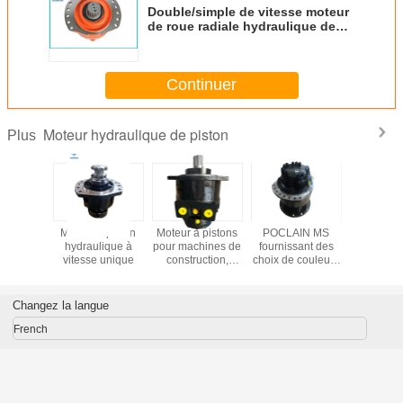
Double/simple de vitesse moteur
de roue radiale hydraulique de
piston pour des machines
d'extraction
Continuer
Moteur hydraulique de piston
Plus
ment de
Moteur à piston
Moteur à pistons
POCLAIN MS
Commande
ction à
hydraulique à
pour machines de
fournissant des
hydrauli
vitesse
vitesse unique
construction,
choix de couleurs
CHAT SA
N MS 11
agricoles et
sur mesure
T300 de 
eur
maritimes,
équipement
de pis
que idéal
pression
hydraulique
Changez la langue
 les
nominale 40 MPa,
parfait pour
ations
moteur
diverses
French
es et de
hydraulique
industries
ines
adapté à diverses
times
machines