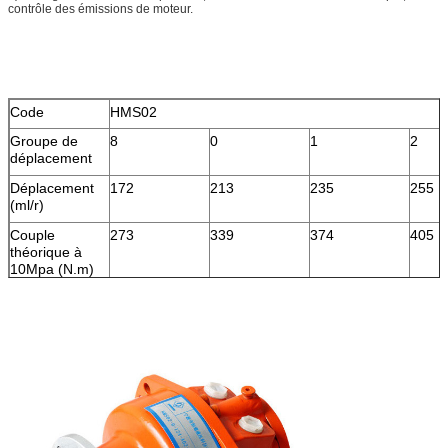
contrôle des émissions de moteur.
Code
HMS02
Groupe de
8
0
1
2
déplacement
Déplacement
172
213
235
255
(ml/r)
Couple
273
339
374
405
théorique à
10Mpa (N.m)
Vitesse
200
200
160
160
nominale
(r/min)
Pression
25
25
25
25
évaluée (MPA)
Couple évalué
550
700
750
800
(N.M)
Max.pressure
31,5
31,5
31,5
31,5