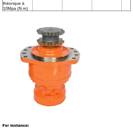
théorique à
10Mpa (N.m)
Vitesse
200
200
160
160
nominale
(r/min)
Pression
25
25
25
25
évaluée (MPA)
Couple évalué
550
700
750
800
(N.M)
Max.pressure
31,5
31,5
31,5
31,5
(MPA)
Max.torque
650
850
950
1000
(N.m)
Gamme de
0-390
0-310
0-285
0-260
vitesse (r/min)
Max.power
Le déplacement standard est 18kW (HMSE02 22kW)
(kilowatt)
rotation volumétrique 12kW (HMSE02 16.5kW) priorita
aucune priorité n'est 9kW (HMSE02 11kW)