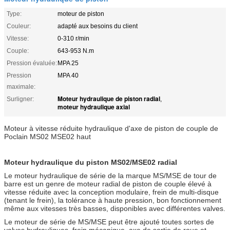
Type:
moteur de piston
Couleur:
adapté aux besoins du client
Vitesse:
0-310 r/min
Couple:
643-953 N.m
Pression évaluée:
MPA 25
Pression
MPA 40
maximale:
Moteur hydraulique de piston radial
Surligner:
,
moteur hydraulique axial
Moteur à vitesse réduite hydraulique d'axe de piston de couple de
Poclain MS02 MSE02 haut
Moteur hydraulique du piston MS02/MSE02 radial
Le moteur hydraulique de série de la marque MS/MSE de tour de
barre est un genre de moteur radial de piston de couple élevé à
vitesse réduite avec la conception modulaire, frein de multi-disque
(tenant le frein), la tolérance à haute pression, bon fonctionnement
même aux vitesses très basses, disponibles avec différentes valves.
Le moteur de série de MS/MSE peut être ajouté toutes sortes de
valves hydrauliques, frein mécanique, axe de sortie de roue et