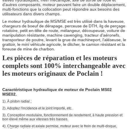
d'autres composants, moteur peuvent faire un double déplacement,
multi-fonctions que la collocation peut répondre aux besoins des
utilisateurs dans divers champs.
Le moteur hydraulique de MS/MSE est très utilisé dans la haveuse,
chargeurs de boeuf de dérapage, perceuse de DTH, ilg de perçage
rotatoire, petit en-tête de route, mélangeur, découpeuse, voiture de
manipulation résistante, machine cavenging, tracteur d'aéronefs,
transporteur de poutre, levant la grue de machineport, l'aléseuse, le
grattoir, le mini véhicule agricole, le ditcher, le camion résistant et la
foreuse de mine de charbon.
Les pièces de réparation et les moteurs
complets sont 100% interchangeable avec
les moteurs originaux de Poclain !
Caractéristique hydraulique de moteur de Poclain MS02
MSE02.
1). À piston radial ;
2). Adoptez l'incidence et le joint importé, etc.
3). Conception modulaire, fonctionnement de rendement, à haute pression et
bon élevé même aux vitesses très basses.
4). Charge radiale et axiale permise, moteur avec le frein de multi-disque,