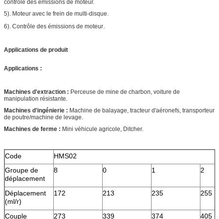
contrôle des émissions de moteur.
5). Moteur avec le frein de multi-disque.
.
6). Contrôle des émissions de moteur
Applications de produit
Applications :
Machines d'extraction :
Perceuse de mine de charbon, voiture de
manipulation résistante.
Machines d'ingénierie :
Machine de balayage, tracteur d'aéronefs, transporteur
de poutre/machine de levage.
Machines de ferme :
Mini véhicule agricole, Ditcher.
Code
HMS02
Groupe de
8
0
1
2
déplacement
Déplacement
172
213
235
255
(ml/r)
Couple
273
339
374
405