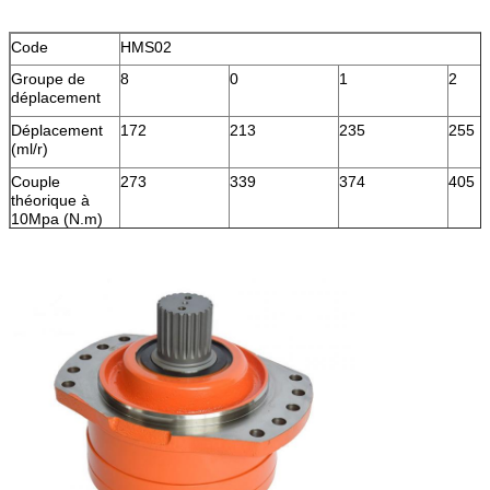
Code
HMS02
Groupe de
8
0
1
2
déplacement
Déplacement
172
213
235
255
(ml/r)
Couple
273
339
374
405
théorique à
10Mpa (N.m)
Vitesse
200
200
160
160
nominale
(r/min)
Pression
25
25
25
25
évaluée (MPA)
Couple évalué
550
700
750
800
(N.M)
Max.pressure
31,5
31,5
31,5
31,5
(MPA)
Max.torque
650
850
950
1000
(N.m)