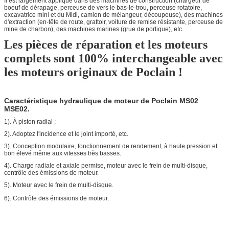
Il est largement appliqué dans des machines de construction (chargeur de
boeuf de dérapage, perceuse de vers le bas-le-trou, perceuse rotatoire,
excavatrice mini et du Midi, camion de mélangeur, découpeuse), des machines
d'extraction (en-tête de route, grattoir, voiture de remise résistante, perceuse de
mine de charbon), des machines marines (grue de portique), etc.
Les pièces de réparation et les moteurs
complets sont 100% interchangeable avec
les moteurs originaux de Poclain !
Caractéristique hydraulique de moteur de Poclain MS02
MSE02.
1). À piston radial ;
2). Adoptez l'incidence et le joint importé, etc.
3). Conception modulaire, fonctionnement de rendement, à haute pression et
bon élevé même aux vitesses très basses.
4). Charge radiale et axiale permise, moteur avec le frein de multi-disque,
contrôle des émissions de moteur.
5). Moteur avec le frein de multi-disque.
.
6). Contrôle des émissions de moteur