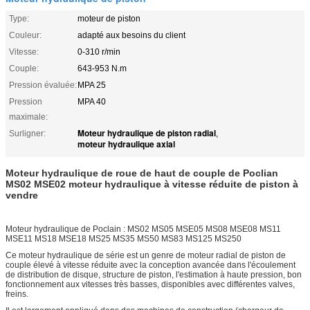
Type:
moteur de piston
Couleur:
adapté aux besoins du client
Vitesse:
0-310 r/min
Couple:
643-953 N.m
Pression évaluée:
MPA 25
Pression
MPA 40
maximale:
Moteur hydraulique de piston radial
Surligner:
,
moteur hydraulique axial
Moteur hydraulique de roue de haut de couple de Poclian
MS02 MSE02 moteur hydraulique à vitesse réduite de piston à
vendre
Moteur hydraulique de Poclain : MS02 MS05 MSE05 MS08 MSE08 MS11
MSE11 MS18 MSE18 MS25 MS35 MS50 MS83 MS125 MS250
Ce moteur hydraulique de série est un genre de moteur radial de piston de
couple élevé à vitesse réduite avec la conception avancée dans l'écoulement
de distribution de disque, structure de piston, l'estimation à haute pression, bon
fonctionnement aux vitesses très basses, disponibles avec différentes valves,
freins.