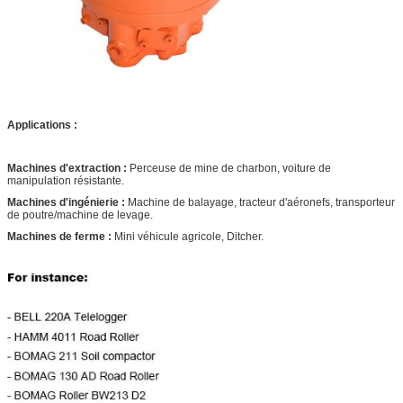
Gamme de
0-390
0-310
0-285
0-260
vitesse (r/min)
Max.power
Le déplacement standard est 18kW (HMSE02 22kW)
(kilowatts)
rotation volumétrique 12kW (HMSE02 16.5kW) priorita
aucune priorité n'est 9kW (HMSE02 11kW)
Applications :
Machines d'extraction :
Perceuse de mine de charbon, voiture de
manipulation résistante.
Machines d'ingénierie :
Machine de balayage, tracteur d'aéronefs, transporteur
de poutre/machine de levage.
Machines de ferme :
Mini véhicule agricole, Ditcher.