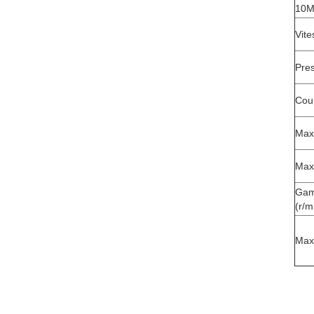
10M
Vite
Pre
Cou
Max
Max
Gam
(r/m
Max.