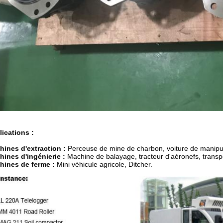
ications :
hines d'extraction :
Perceuse de mine de charbon, voiture de manipul
hines d'ingénierie :
Machine de balayage, tracteur d'aéronefs, trans
hines de ferme :
Mini véhicule agricole, Ditcher.