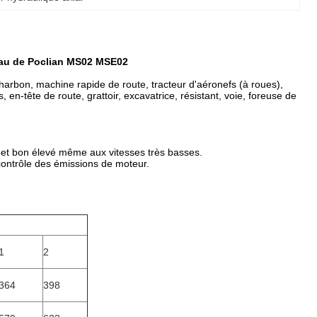
leau de Poclian MS02 MSE02
harbon, machine rapide de route, tracteur d'aéronefs (à roues),
 en-tête de route, grattoir, excavatrice, résistant, voie, foreuse de
 et bon élevé même aux vitesses très basses.
 contrôle des émissions de moteur.
1
2
364
398