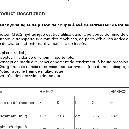
roduct Description
eur hydraulique de piston de couple élevé de redresseur de rou
oteur MS02 hydraulique est très utilisé dans la perceuse de mine de c
nnant le transporteur/levant des machines, de petits véhicules agricoles,
 de charbon et entourant la machine de fossés.
À piston radial ;
Adoptez l'incidence et le joint importé, etc.
Conception modulaire, fonctionnement de rendement, à haute pression
Charge radiale et axiale permise, moteur avec le frein de multi-disque,
Moteur avec le frein de multi-disque.
Contrôle des émissions de moteur
.
e
HMS02
HMSE02
upe de déplacement
8
0
1
2
0
lacement (ml/r)
172
213
235
255
332
le théorique à