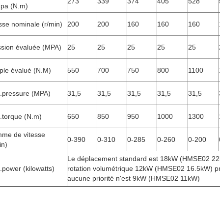
273
339
374
405
528
pa (N.m)
sse nominale (r/min)
200
200
160
160
160
ssion évaluée (MPA)
25
25
25
25
25
ple évalué (N.M)
550
700
750
800
1100
.pressure (MPA)
31,5
31,5
31,5
31,5
31,5
.torque (N.m)
650
850
950
1000
1300
me de vitesse
0-390
0-310
0-285
0-260
0-200
in)
Le déplacement standard est 18kW (HMSE02 22
power (kilowatts)
rotation volumétrique 12kW (HMSE02 16.5kW) pri
aucune priorité n'est 9kW (HMSE02 11kW)