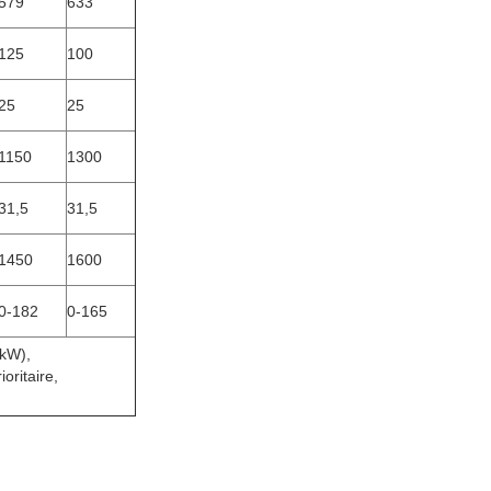
579
633
125
100
25
25
1150
1300
31,5
31,5
1450
1600
0-182
0-165
kW),
oritaire,