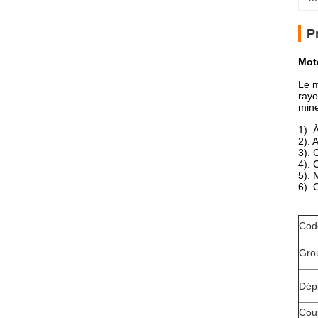
P
Mot
Le m
rayo
mine
1). 
2). 
3). 
4). 
5). 
6). 
Cod
Gro
Dép
Coup