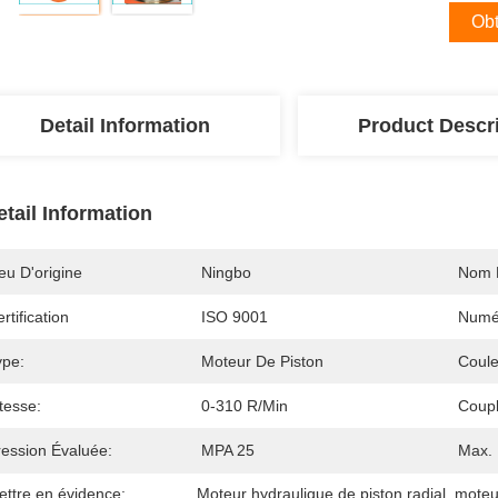
Obt
Detail Information
Product Descr
etail Information
eu D'origine
Ningbo
Nom 
rtification
ISO 9001
Numé
ype:
Moteur De Piston
Coule
tesse:
0-310 R/min
Coupl
ression Évaluée:
MPA 25
Max. 
ettre en évidence:
Moteur hydraulique de piston radial
, 
moteur