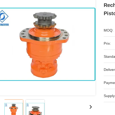
Rec
Pist
MOQ:
Prix:
Standa
Deliver
Payme
Supply