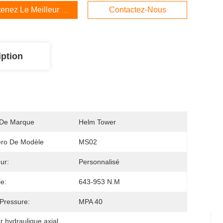
enez Le Meilleur Prix
Contactez-Nous
iption
De Marque
Helm Tower
ro De Modèle
MS02
ur:
Personnalisé
e:
643-953 N.m
Pressure:
MPA 40
 hydraulique axial