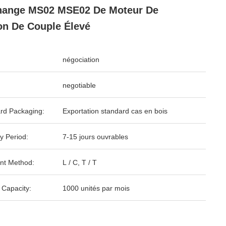
hange MS02 MSE02 De Moteur De
on De Couple Élevé
négociation
negotiable
rd Packaging:
Exportation standard cas en bois
y Period:
7-15 jours ouvrables
nt Method:
L / C, T / T
 Capacity:
1000 unités par mois