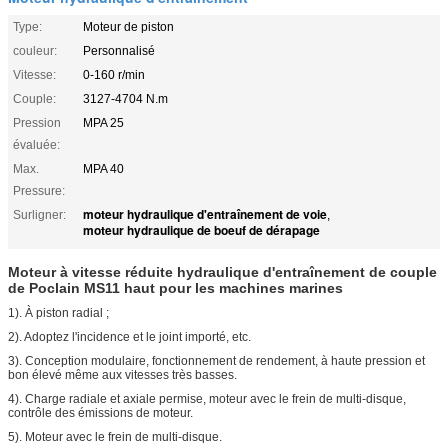
Type:
Moteur de piston
couleur:
Personnalisé
Vitesse:
0-160 r/min
Couple:
3127-4704 N.m
Pression
MPA 25
évaluée:
Max.
MPA 40
Pressure:
moteur hydraulique d'entraînement de voie
Surligner:
,
moteur hydraulique de boeuf de dérapage
Moteur à vitesse réduite hydraulique d'entraînement de couple
de Poclain MS11 haut pour les machines marines
1). À piston radial ;
2). Adoptez l'incidence et le joint importé, etc.
3). Conception modulaire, fonctionnement de rendement, à haute pression et
bon élevé même aux vitesses très basses.
4). Charge radiale et axiale permise, moteur avec le frein de multi-disque,
contrôle des émissions de moteur.
5). Moteur avec le frein de multi-disque.