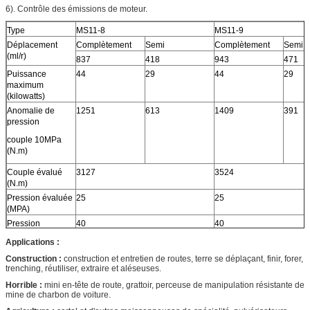
6). Contrôle des émissions de moteur.
Type
MS11-8
MS11-9
Déplacement
Complètement
Semi
Complètement
Semi
(ml/r)
837
418
943
471
Puissance
44
29
44
29
maximum
(kilowatts)
Anomalie de
1251
613
1409
391
pression
couple 10MPa
(N.m)
Couple évalué
3127
3524
(N.m)
Pression évaluée
25
25
(MPA)
Pression
40
40
maximum (MPA)
Applications :
Vitesse nominale
65
65
Construction :
construction et entretien de routes, terre se déplaçant, finir, forer,
(r/min)
trenching, réutiliser, extraire et aléseuses.
Gamme de
0-160
0-160
Horrible :
mini en-tête de route, grattoir, perceuse de manipulation résistante de
vitesse (r/min)
mine de charbon de voiture.