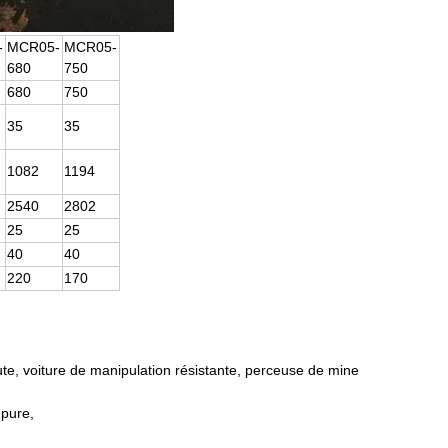
-
MCR05-
MCR05-
680
750
680
750
35
35
1082
1194
2540
2802
25
25
40
40
220
170
ute, voiture de manipulation résistante, perceuse de mine
pure,