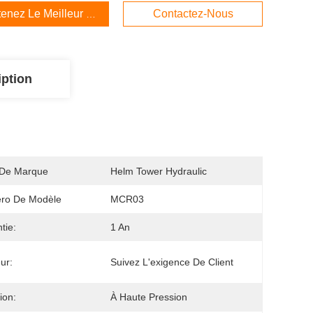
enez Le Meilleur Prix
Contactez-Nous
iption
De Marque
Helm Tower Hydraulic
ro De Modèle
MCR03
tie:
1 An
ur:
Suivez L'exigence De Client
ion:
À Haute Pression