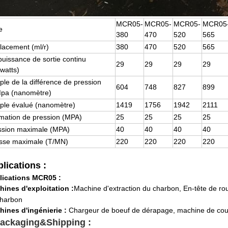
MCR05-
MCR05-
MCR05-
MCR05
e
380
470
520
565
lacement (ml/r)
380
470
520
565
uissance de sortie continu
29
29
29
29
owatts)
le de la différence de pression
604
748
827
899
pa (nanomètre)
ple évalué (nanomètre)
1419
1756
1942
2111
imation de pression (MPA)
25
25
25
25
ssion maximale (MPA)
40
40
40
40
esse maximale (T/MN)
220
220
220
220
lications :
lications MCR05 :
ines d'exploitation :
Machine d'extraction du charbon
, En-tête de ro
charbon
hines d'ingénierie :
Chargeur de boeuf de dérapage, machine de cou
ackaging&Shipping :