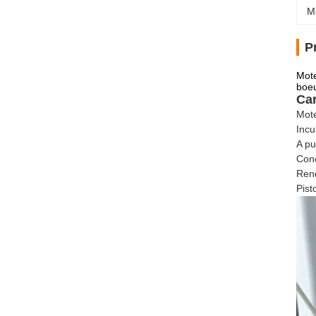
M
P
Mot
boe
Car
Mote
Incu
A pu
Con
Rend
Pist