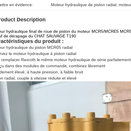
ettre en évidence:
Moteur hydraulique de piston radial
, 
moteur
roduct Description
eur hydraulique final de roue de piston du moteur MCR5/MCRE5 MCR
uf de dérapage du CHAT SAUVAGE T190
actéristiques du produit :
ur hydraulique du piston MCR05 radial
rvez le moteur hydraulique à piston radial
 remplacer Rexroth le même moteur hydraulique de série parfaitement
çu dans des modules de commande, combinez librement
ement élevé, à haute pression, à faible bruit
on radial, couple à vitesse réduite et élevé