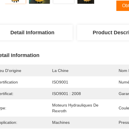
Obt
Detail Information
Product Descr
etail Information
eu D'origine
La Chine
Nom 
rtification
ISO9001
Numé
rtificat:
ISO9001 : 2008
Garan
Moteurs Hydrauliques De 
ype:
Coule
Rexroth
plication:
Machines
Press