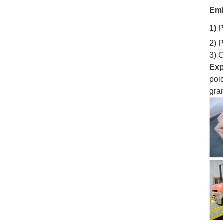
Emb
1)
P
2) P
3) 
Exp
poid
gra