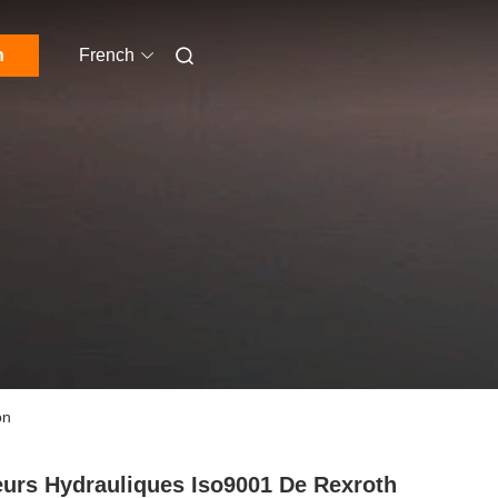
n
French
on
urs Hydrauliques Iso9001 De Rexroth