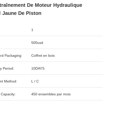
traînement De Moteur Hydraulique
l Jaune De Piston
1
500usd
rd Packaging:
Coffret en bois
y Period:
10DAYS
nt Method:
L / C
 Capacity:
450 ensembles par mois