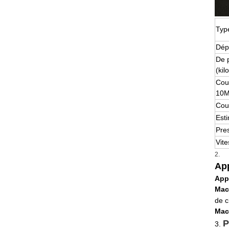
Typ
Dép
De p
(kil
Coup
10M
Cou
Est
Pre
Vit
2.
App
App
Mach
de 
Mac
P
3.