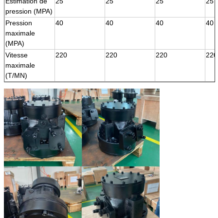
Estimation de
25
25
25
25
pression (MPA)
Pression
40
40
40
40
maximale
(MPA)
Vitesse
220
220
220
220
maximale
(T/MN)