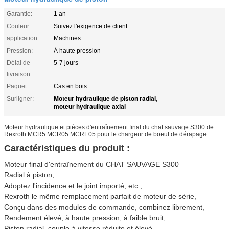
Garantie:
1 an
Couleur:
Suivez l'exigence de client
application:
Machines
Pression:
À haute pression
Délai de
5-7 jours
livraison:
Paquet:
Cas en bois
Moteur hydraulique de piston radial
Surligner:
,
moteur hydraulique axial
Moteur hydraulique et pièces d'entraînement final du chat sauvage S300 de
Rexroth MCR5 MCR05 MCRE05 pour le chargeur de boeuf de dérapage
Caractéristiques du produit :
Moteur final d'entraînement du CHAT SAUVAGE S300
Radial à piston,
Adoptez l'incidence et le joint importé, etc.,
Rexroth le même remplacement parfait de moteur de série,
Conçu dans des modules de commande, combinez librement,
Rendement élevé, à haute pression, à faible bruit,
Piston radial, couple à vitesse réduite et élevé.