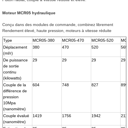
Moteur MCR05 hydraulique
Conçu dans des modules de commande, combinez librement
Rendement élevé, haute pression, moteurs à vitesse réduite
Type
MCR05-380
MCR05-470
MCR05-520
MC
Déplacement
380
470
520
565
(ml/r)
De puissance
29
29
29
29
de sortie
continu
(kilowatts)
Couple de la
604
748
827
899
différence de
pression
10Mpa
(nanomètre)
Couple évalué
1419
1756
1942
211
(nanomètre)