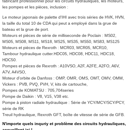
fabricant professionnel pour les circuits hydrauliques, les moteurs,
les pompes et les pièces, inclusion :
Le moteur japonais de palette d'IHI avec trois séries de HVK, HVN,
la taille du total 10 de CDA qui peut a employé dans la grue de
bateau et la grue de port.
Moteurs et pièces de série de milliseconde de Poclain : MS02,
MS05, MS08, MS11, MS18, MS25, MS35, MS50, MS83, MS125
Moteurs et pièces de Rexroth : MCR03, MCR05, MCR10,
Tambour hydraulique cutter.HDC05, HDC08, HDC11, HDC18,
HDC50.
Pompes et pièces de Rexroth : A10VSO, A2F, A2FE, A2FO, A6V,
A7V, A4VSO,
Moteur d'orbite de Danfoss : OMP, OMR, OMS, OMT, OMV, OMM,
Vickers : PVB, PVQ, PVH, V, kits de cartouche,
Pompes de KOMATSU : 705,704series
Pompe de Daikin : V8, V15, V38 etc.
Pompe à piston radiale hydraulique : Série de YCY/MCY/SCY/PCY,
série de RK
Treuil hydraulique, Rexroth GFT, boîte de vitesse de série de GFB.
N'importe quels inquriy et problème des circuits hydrauliques,
accueillent ici !