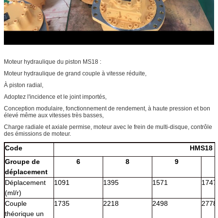
Moteur hydraulique du piston MS18 :
Moteur hydraulique de grand couple à vitesse réduite,
À piston radial,
Adoptez l'incidence et le joint importés,
Conception modulaire, fonctionnement de rendement, à haute pression et bon
élevé même aux vitesses très basses,
Charge radiale et axiale permise, moteur avec le frein de multi-disque, contrôle
des émissions de moteur.
Code
HMS18
Groupe de
6
8
9
déplacement
Déplacement
1091
1395
1571
1747
(ml/r)
Couple
1735
2218
2498
2778
théorique un