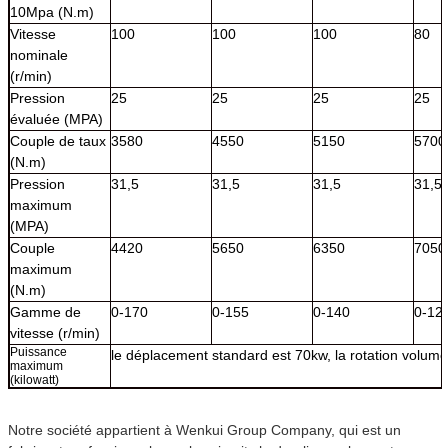
10Mpa (N.m)
Vitesse
100
100
100
80
nominale
(r/min)
Pression
25
25
25
25
évaluée (MPA)
Couple de taux
3580
4550
5150
5700
(N.m)
Pression
31,5
31,5
31,5
31,5
maximum
(MPA)
Couple
4420
5650
6350
7050
maximum
(N.m)
Gamme de
0-170
0-155
0-140
0-12
vitesse (r/min)
Puissance
le déplacement standard est 70kw, la rotation volumét
maximum
(kilowatt)
Notre société appartient à Wenkui Group Company, qui est un