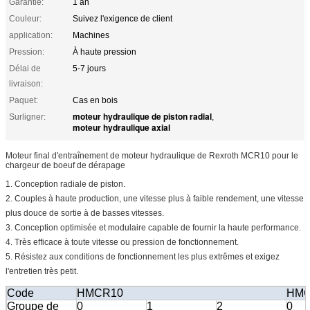
Garantie:
1 an
Couleur:
Suivez l'exigence de client
application:
Machines
Pression:
À haute pression
Délai de
5-7 jours
livraison:
Paquet:
Cas en bois
moteur hydraulique de piston radial
Surligner:
,
moteur hydraulique axial
Moteur final d'entraînement de moteur hydraulique de Rexroth MCR10 pour le
chargeur de boeuf de dérapage
1.
Conception radiale de piston.
2.
Couples à haute production, une vitesse plus à faible rendement, une vitesse
plus douce de sortie à de basses vitesses.
3. Conception optimisée et modulaire capable de fournir la haute performance.
4. Très efficace à toute vitesse ou pression de fonctionnement.
5. Résistez aux conditions de fonctionnement les plus extrêmes et exigez
l'entretien très petit.
Code
HMCR10
HMC
Groupe de
0
1
2
0