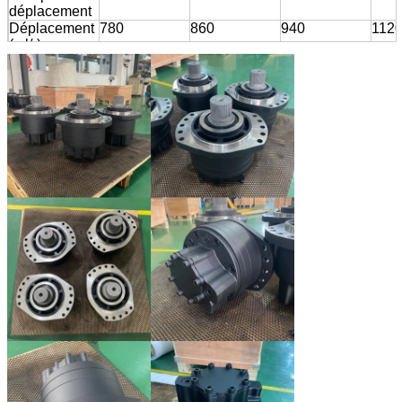
déplacement
Déplacement
780
860
940
112
(ml/r)
Couple
1240
1367
1494
178
théorique à
10Mpa (N.m)
Vitesse
125
100
100
100
nominale
(r/min)
Pression
25
25
25
25
évaluée
(MPA)
Couple
2560
2820
3090
368
évalué (N.M)
Max.pressure
31,5
31,5
31,5
31,5
(MPA)
Max.torque
3160
3480
3810
454
(N.m)
Gamme de
0-215
0-195
0-180
0-15
vitesse (r/min)
Max.power
44
44
44
50
(kilowatt)