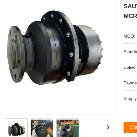
SAUV
MCR
MOQ:
Standa
Deliver
Payme
Supply
Obt