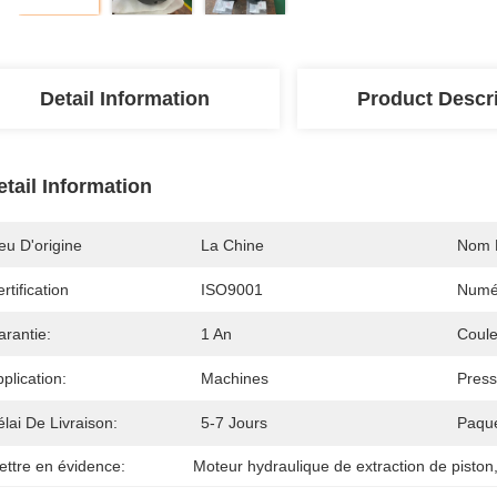
Detail Information
Product Descr
etail Information
eu D'origine
La Chine
Nom 
rtification
ISO9001
Numé
arantie:
1 An
Coule
plication:
Machines
Press
lai De Livraison:
5-7 Jours
Paque
ettre en évidence:
Moteur hydraulique de extraction de piston