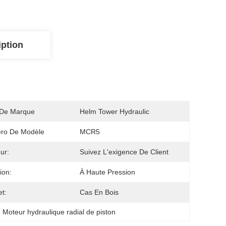
iption
De Marque
Helm Tower Hydraulic
ro De Modèle
MCR5
ur:
Suivez L'exigence De Client
ion:
À Haute Pression
t:
Cas En Bois
, 
Moteur hydraulique radial de piston