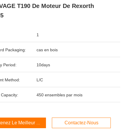
AGE T190 De Moteur De Rexorth
5
1
rd Packaging:
cas en bois
y Period:
10days
nt Method:
L/C
 Capacity:
450 ensembles par mois
enez Le Meilleur Prix
Contactez-Nous