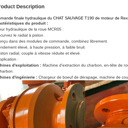
roduct Description
mande finale hydraulique du CHAT SAUVAGE T190 de moteur de Re
ctéristiques du produit :
ur hydraulique de la roue MCR05 :
ncurvez le radial à piston.
onçu dans des modules de commande, combinez librement.
endement élevé, à haute pression, à faible bruit.
iston radial, couple à vitesse réduite et élevé.
plication :
ines d'exploitation :
Machine d'extraction du charbon, en-tête de ro
harbon.
ines d'ingénierie :
Chargeur de boeuf de dérapage, machine de cou