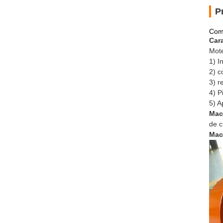
P
Com
Cara
Mote
1) I
2) c
3) r
4)
P
5)
Ap
Mach
de c
Mach