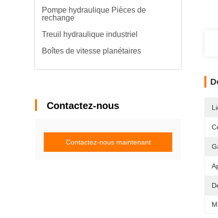
Pompe hydraulique Pièces de
rechange
Treuil hydraulique industriel
Boîtes de vitesse planétaires
D
Contactez-nous
Li
Ce
Contactez-nous maintenant
G
Ap
Dé
M