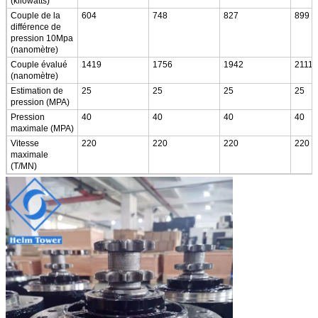
(kilowatts)
Couple de la
604
748
827
899
différence de
pression 10Mpa
(nanomètre)
Couple évalué
1419
1756
1942
2111
(nanomètre)
Estimation de
25
25
25
25
pression (MPA)
Pression
40
40
40
40
maximale (MPA)
Vitesse
220
220
220
220
maximale
(T/MN)