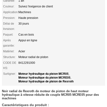
Garantie:
1 an
Couleur:
Suivez l'exigence de client
Application:
Machines
Pression:
Haute pression
Délai de
30 jours
livraison:
Paquet:
Cas en bois
Après
Appui en ligne
garantie:
Matériel:
Acier
Structure:
Moteur radial de piston
CODE DE
8412291000
HS:
Moteur hydraulique du piston MCR05
Surligner:
,
Moteur hydraulique du piston MCRE05
,
Moteur hydraulique de piston de Rexroth
Noir radial de Rexroth de moteur de piston de haut moteur
hydraulique à vitesse réduite de couple MCR05 MCRE05 pour des
machines
Caractéristiques du produit :