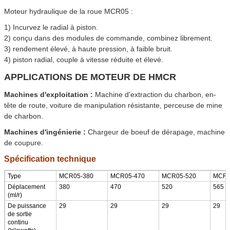
Moteur hydraulique de la roue MCR05 :
1) Incurvez le radial à piston.
2) conçu dans des modules de commande, combinez librement.
3) rendement élevé, à haute pression, à faible bruit.
4) piston radial, couple à vitesse réduite et élevé.
APPLICATIONS DE MOTEUR DE HMCR
Machines d'exploitation :
Machine d'extraction du charbon, en-
tête de route, voiture de manipulation résistante, perceuse de mine
de charbon.
Machines d'ingénierie :
Chargeur de boeuf de dérapage, machine
de coupure.
Spécification technique
Type
MCR05-380
MCR05-470
MCR05-520
MCR0
Déplacement
380
470
520
565
(ml/r)
De puissance
29
29
29
29
de sortie
continu