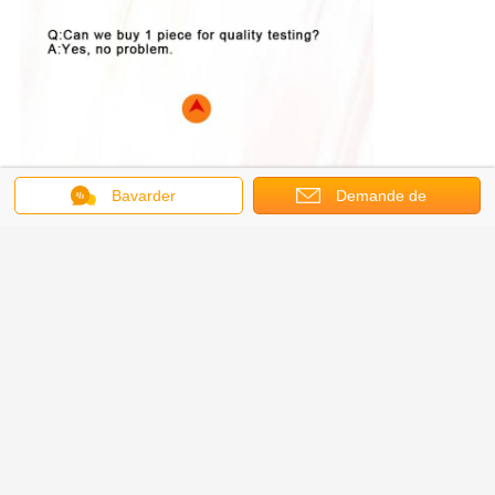
Notre société appartient à Wenkui Group Company, qui est un
Bavarder
Demande de
fabricant professionnel pour les circuits hydrauliques, les moteurs,
soumission
les pompes et les pièces, y compris :
Moteur japonais de palette d'IHI avec trois séries de HVK, HVN,
taille du total 10 de CDA qui peut utilisé dans la grue de bateau et la
grue gauche.
Moteurs et pièces de série de milliseconde de Poclain : MS02,
MS05, MS08, MS11, MS18, MS25, MS35, MS50, MS83, MS125
Moteurs et pièces de Rexroth : MCR03, MCR05, MCR10,
Tambour hydraulique cutter.HDC05, HDC08, HDC11, HDC18,
HDC50.
Pompes et pièces de Rexroth : A10VSO, A2F, A2FE, A2FO, A6V,
A7V, A4VSO,