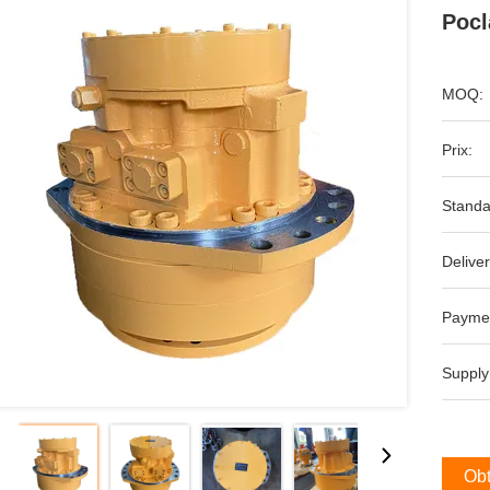
Pocl
MOQ:
Prix:
Standa
Deliver
Payme
Supply
Obt