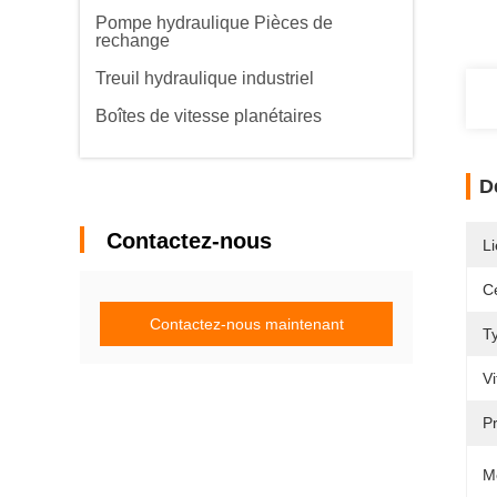
Pompe hydraulique Pièces de
rechange
Treuil hydraulique industriel
Boîtes de vitesse planétaires
D
Contactez-nous
Li
Ce
Contactez-nous maintenant
T
Vi
P
M