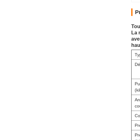
P
Tou
La 
ave
hau
Ty
Dé
Pu
(k
An
co
Co
Pr
Pr