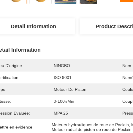
Detail Information
Product Descr
etail Information
eu D'origine
NINGBO
Nom 
rtification
ISO 9001
Numé
ype:
Moteur De Piston
Coule
tesse:
0-100r/min
Coupl
ression Évaluée:
MPA 25
Press
Moteurs hydrauliques de roue de Poclain
, 
ettre en évidence:
Moteur radial de piston de roue de Poclain