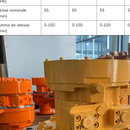
PA)
tesse nominale
55
55
55
5
/min)
mme de vitesse
0-150
0-150
0-150
0
/min)