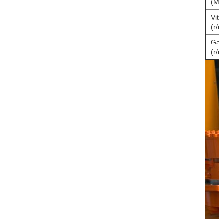
(M
Vi
(r
Ga
(r