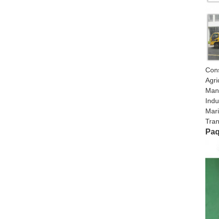
Cons
Agri
Mani
Indu
Mari
Tran
Paq