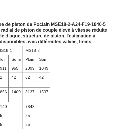
que de piston de Poclain MSE18-2-A24-F19-1840-5
radial de piston de couple élevé à vitesse réduite
 disque, structure de piston, l'estimation à
isponibles avec différentes valves, freins.
MS18-1
MS18-2
lein
Semi
Plein
Semi
911
955
2099
1049
2
42
62
42
856
1400
3137
1537
140
7843
5
25
5
35