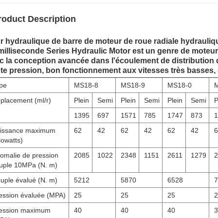
roduct Description
r hydraulique de barre de moteur de roue radiale hydrauli
milliseconde Series Hydraulic Motor est un genre de moteur 
c la conception avancée dans l'écoulement de distribution de
te pression, bon fonctionnement aux vitesses très basses, d
pe
MS18-8
MS18-9
MS18-0
placement (ml/r)
Plein
Semi
Plein
Semi
Plein
Semi
P
1395
697
1571
785
1747
873
1
issance maximum
62
42
62
42
62
42
6
ilowatts)
omalie de pression
2085
1022
2348
1151
2611
1279
2
uple 10MPa (N. m)
uple évalué (N. m)
5212
5870
6528
7
ession évaluée (MPA)
25
25
25
2
ession maximum
40
40
40
3