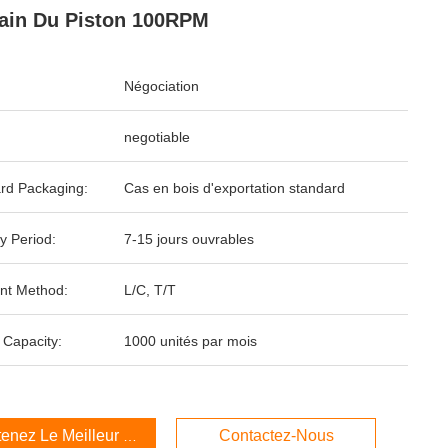
ain Du Piston 100RPM
Négociation
negotiable
rd Packaging:
Cas en bois d'exportation standard
y Period:
7-15 jours ouvrables
nt Method:
L/C, T/T
 Capacity:
1000 unités par mois
enez Le Meilleur Prix
Contactez-Nous