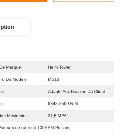
iption
De Marque
Helm Tower
ro De Modèle
MS18
ur:
Adapté Aux Besoins Du Client
e:
8343-8500 N.m
ion Maximale:
31,5 MPA
Moteurs de roue de 100RPM Poclain
, 