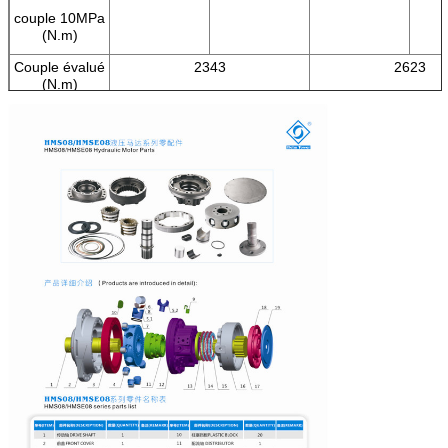
couple 10MPa
(N.m)
Couple évalué
2343
2623
(N.m)
Pression
25
25
évaluée (MPA)
Pression
40
40
maximum
(MPA)
Vitesse
70
70
nominale
(r/min)
Gamme de
0-170
0-170
vitesse (r/min)