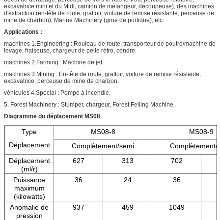
excavatrice mini et du Midi, camion de mélangeur, découpeuse), des machines
d'extraction (en-tête de route, grattoir, voiture de remise résistante, perceuse de
mine de charbon), Marine Machinery (grue de portique), etc.
Applications :
machines 1.Engineering : Rouleau de route, transporteur de poutre/machine de
levage, fraiseuse, chargeur de pelle rétro, cendre.
machines 2.Farming : Machine de jet.
machines 3.Mining : En-tête de route, grattoir, voiture de remise résistante,
excavatrice, perceuse de mine de charbon.
véhicules 4.Special : Pompe à incendie.
5. Forest Machinery : Stumper, chargeur, Forest Felling Machine.
Diagramme du déplacement MS08
Type
MS08-8
MS08-9
Déplacement
Complètement/semi
Complètement/
Déplacement
627
313
702
(ml/r)
Puissance
36
24
36
maximum
(kilowatts)
Anomalie de
937
459
1049
pression