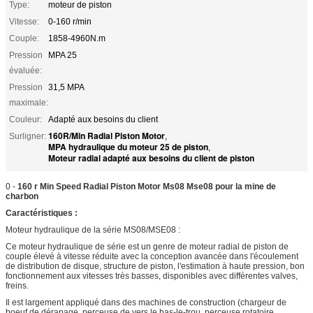
Type:
moteur de piston
Vitesse:
0-160 r/min
Couple:
1858-4960N.m
Pression
MPA 25
évaluée:
Pression
31,5 MPA
maximale:
Couleur:
Adapté aux besoins du client
160R/Min Radial Piston Motor
Surligner:
,
MPA hydraulique du moteur 25 de piston
,
Moteur radial adapté aux besoins du client de piston
0 -
160 r Min Speed Radial Piston Motor Ms08 Mse08 pour la mine de
charbon
Caractéristiques :
Moteur hydraulique de la série MS08/MSE08 :
Ce moteur hydraulique de série est un genre de moteur radial de piston de
couple élevé à vitesse réduite avec la conception avancée dans l'écoulement
de distribution de disque, structure de piston, l'estimation à haute pression, bon
fonctionnement aux vitesses très basses, disponibles avec différentes valves,
freins.
Il est largement appliqué dans des machines de construction (chargeur de
boeuf de dérapage, perceuse de vers le bas-le-trou, perceuse rotatoire,