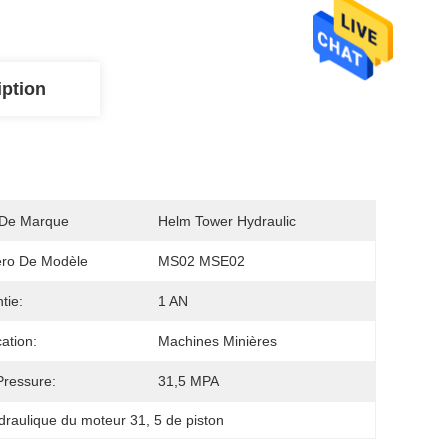
iption
De Marque
Helm Tower Hydraulic
ro De Modèle
MS02 MSE02
tie:
1 AN
cation:
Machines Minières
ressure:
31,5 MPA
draulique du moteur 31
, 
5 de piston