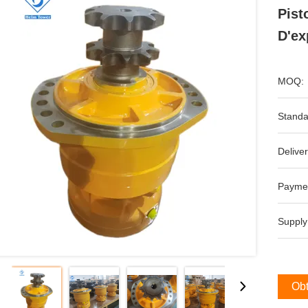
Pist
D'ex
MOQ:
Standa
Deliver
Payme
Supply
Obt