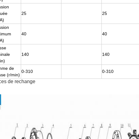
ssion
luée
25
25
A)
ssion
ximum
40
40
A)
esse
inale
140
140
in)
mme de
0-310
0-310
sse (r/min)
ces de rechange