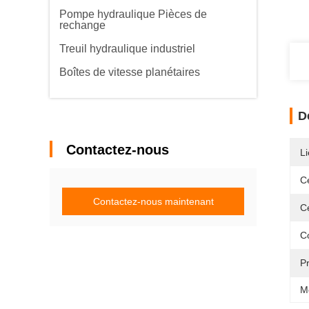
Pompe hydraulique Pièces de
rechange
Treuil hydraulique industriel
Boîtes de vitesse planétaires
D
Contactez-nous
Li
Ce
Contactez-nous maintenant
Ce
C
P
M