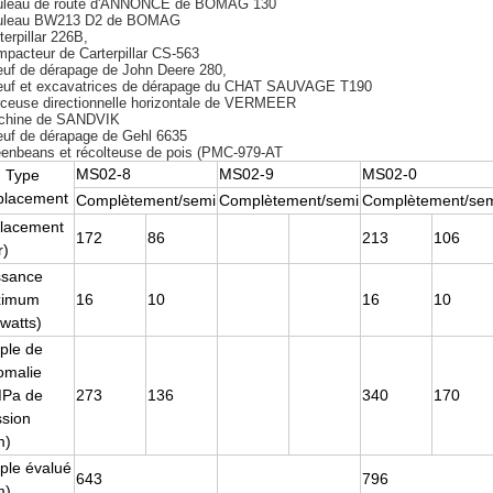
uleau de route d'ANNONCE de BOMAG 130
ouleau BW213 D2 de BOMAG
terpillar 226B,
mpacteur de Carterpillar CS-563
euf de dérapage de John Deere 280,
euf et excavatrices de dérapage du CHAT SAUVAGE T190
rceuse directionnelle horizontale de VERMEER
chine de SANDVIK
euf de dérapage de Gehl 6635
eenbeans et récolteuse de pois (PMC-979-AT
MS02-8
MS02-9
MS02-0
Type
placement
Complètement/semi
Complètement/semi
Complètement/se
lacement
172
86
213
106
r)
ssance
ximum
16
10
16
10
owatts)
ple de
omalie
Pa de
273
136
340
170
ssion
m)
ple évalué
643
796
m)