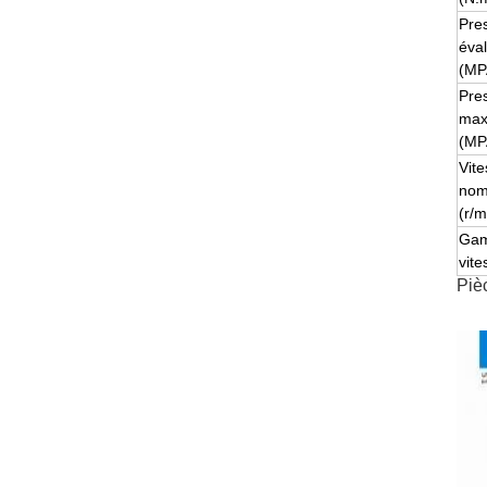
Pre
éva
(MP
Pre
ma
(MP
Vit
nom
(r/m
Ga
vite
Piè