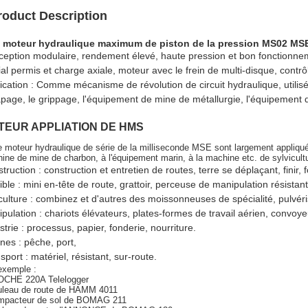
roduct Description
5 moteur hydraulique maximum de piston de la pression MS02 MSE
eption modulaire, rendement élevé, haute pression et bon fonctionne
al permis et charge axiale, moteur avec le frein de multi-disque, contr
ication : Comme mécanisme de révolution de circuit hydraulique, utilisé
page, le grippage, l'équipement de mine de métallurgie, l'équipement de 
TEUR APPLIATION DE HMS
e moteur hydraulique de série de la milliseconde MSE sont largement appliqués
ine de mine de charbon, à l'équipement marin, à la machine etc. de sylvicult
truction : construction et entretien de routes, terre se déplaçant, finir, 
ible : mini en-tête de route, grattoir, perceuse de manipulation résista
culture : combinez et d'autres des moissonneuses de spécialité, pulvéri
pulation : chariots élévateurs, plates-formes de travail aérien, convo
strie : processus, papier, fonderie, nourriture.
nes : pêche, port,
sport : matériel, résistant, sur-route.
exemple :
OCHE 220A Telelogger
uleau de route de HAMM 4011
mpacteur de sol de BOMAG 211