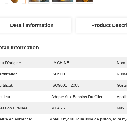
Detail Information
Product Descr
etail Information
eu D'origine
LA CHINE
Nom 
rtification
ISO9001
Numé
rtificat:
ISO9001 : 2008
Garan
ouleur:
Adapté Aux Besoins Du Client
Appli
ression Évaluée:
MPA 25
Max.P
ettre en évidence:
Moteur hydraulique lisse de piston
, 
MPA hy