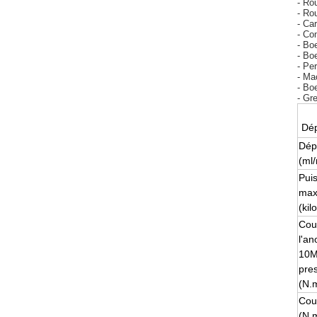
- Ro
- R
- Car
- Co
- Bo
- Bo
- Pe
- Ma
- Bo
- Gr
Dé
Dép
(ml/
Pui
ma
(kil
Cou
l'an
10M
pre
(N.
Cou
(N.