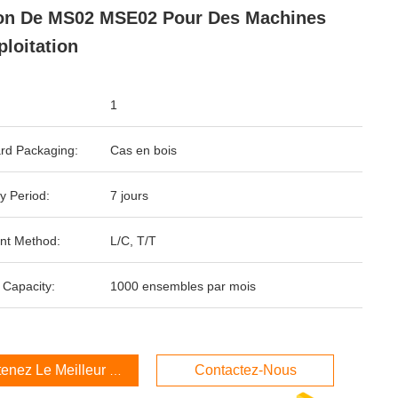
on De MS02 MSE02 Pour Des Machines
ploitation
1
rd Packaging:
Cas en bois
y Period:
7 jours
nt Method:
L/C, T/T
 Capacity:
1000 ensembles par mois
enez Le Meilleur Prix
Contactez-Nous