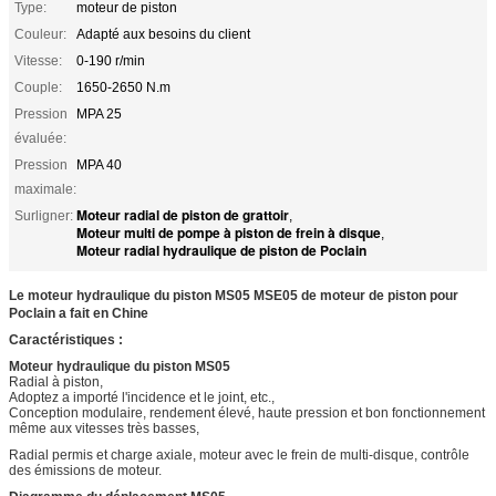
Type:
moteur de piston
Couleur:
Adapté aux besoins du client
Vitesse:
0-190 r/min
Couple:
1650-2650 N.m
Pression
MPA 25
évaluée:
Pression
MPA 40
maximale:
Moteur radial de piston de grattoir
Surligner:
,
Moteur multi de pompe à piston de frein à disque
,
Moteur radial hydraulique de piston de Poclain
Le moteur hydraulique du piston MS05 MSE05 de moteur de piston pour
Poclain a fait en Chine
Caractéristiques :
Moteur hydraulique du piston MS05
Radial à piston,
Adoptez a importé l'incidence et le joint, etc.,
Conception modulaire, rendement élevé, haute pression et bon fonctionnement
même aux vitesses très basses,
Radial permis et charge axiale, moteur avec le frein de multi-disque, contrôle
des émissions de moteur.