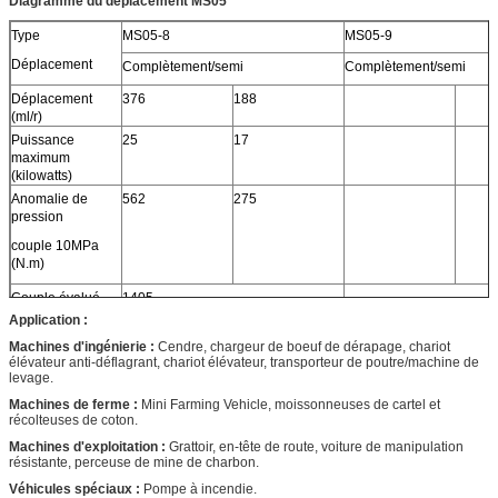
Diagramme du déplacement MS05
Type
MS05-8
MS05-9
Déplacement
Complètement/semi
Complètement/semi
Déplacement
376
188
(ml/r)
Puissance
25
17
maximum
(kilowatts)
Anomalie de
562
275
pression
couple 10MPa
(N.m)
Couple évalué
1405
(N.m)
Application :
Pression évaluée
25
Machines d'ingénierie :
Cendre, chargeur de boeuf de dérapage, chariot
(MPA)
élévateur anti-déflagrant, chariot élévateur, transporteur de poutre/machine de
levage.
Pression
40
maximum (MPA)
Machines de ferme :
Mini Farming Vehicle, moissonneuses de cartel et
récolteuses de coton.
Vitesse nominale
90
(r/min)
Machines d'exploitation :
Grattoir, en-tête de route, voiture de manipulation
résistante, perceuse de mine de charbon.
Gamme de
0-200
vitesse (r/min)
Véhicules spéciaux :
Pompe à incendie.