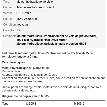
Type:
Moteur hydraulique de piston
Couleur:
Adapté aux besoins du client
Vitesse:
0-190 r/min
Couple:
1650-2650 N.m
Condition:
nouveau
Garantie:
1 an
Moteur hydraulique d'entraînement de voie de piston radial
Surligner:
,
190 r Min Hydraulic Final Drive Motor
,
Moteur hydraulique variable à haute pression MS05
Fait dans le moteur hydraulique d'entraînement de Poclain Ms05 de
remplacement de la Chine
Caractéristiques :
Moteur hydraulique du piston MS05
Radial à piston,
Adoptez l'incidence et le joint importé, etc.,
Conception modulaire, rendement élevé, haute pression et bon fonctionnement
même aux vitesses très basses,
Radial permis et charge axiale, moteur avec le frein de multi-disque, contrôle
des émissions de moteur.
Diagramme du déplacement MS05
Type
MS05-8
MS05-9