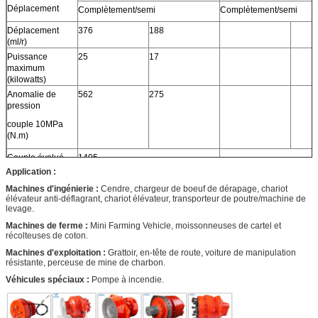
Déplacement
Complètement/semi
Complètement/semi
Déplacement
376
188
(ml/r)
Puissance
25
17
maximum
(kilowatts)
Anomalie de
562
275
pression
couple 10MPa
(N.m)
Couple évalué
1405
(N.m)
Application :
Pression évaluée
25
Machines d'ingénierie :
Cendre, chargeur de boeuf de dérapage, chariot
(MPA)
élévateur anti-déflagrant, chariot élévateur, transporteur de poutre/machine de
levage.
Pression
40
maximum (MPA)
Machines de ferme :
Mini Farming Vehicle, moissonneuses de cartel et
récolteuses de coton.
Vitesse nominale
90
(r/min)
Machines d'exploitation :
Grattoir, en-tête de route, voiture de manipulation
résistante, perceuse de mine de charbon.
Gamme de
0-200
vitesse (r/min)
Véhicules spéciaux :
Pompe à incendie.