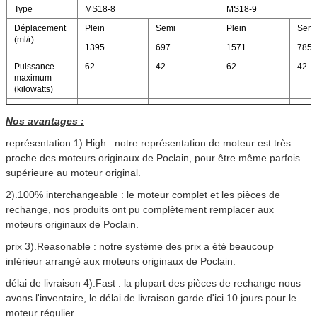
Type
MS18-8
MS18-9
Déplacement
Plein
Semi
Plein
Semi
(ml/r)
1395
697
1571
785
Puissance
62
42
62
42
maximum
(kilowatts)
Anomalie de
2085
1022
2348
1151
pression
Nos avantages :
couple 10MPa
représentation 1).High : notre représentation de moteur est très
(N. m)
proche des moteurs originaux de Poclain, pour être même parfois
supérieure au moteur original.
Couple évalué
5212
5870
(N. m)
2).100% interchangeable : le moteur complet et les pièces de
Pression
25
25
rechange, nos produits ont pu complètement remplacer aux
évaluée (MPA)
moteurs originaux de Poclain.
Pression
40
40
prix 3).Reasonable : notre système des prix a été beaucoup
maximum
(MPA)
inférieur arrangé aux moteurs originaux de Poclain
.
Vitesse
55
55
délai de livraison 4).Fast : la plupart des pièces de rechange nous
nominale
avons l'inventaire, le délai de livraison garde d'ici 10 jours pour le
(r/min)
moteur régulier.