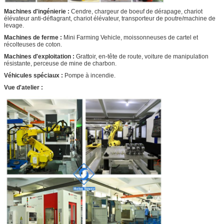
Gamme de
0-200
Machines d'ingénierie :
Cendre, chargeur de boeuf de dérapage, chariot
vitesse (r/min)
élévateur anti-déflagrant, chariot élévateur, transporteur de poutre/machine de
levage.
Machines de ferme :
Mini Farming Vehicle, moissonneuses de cartel et
récolteuses de coton.
Machines d'exploitation :
Grattoir, en-tête de route, voiture de manipulation
résistante, perceuse de mine de charbon.
Véhicules spéciaux :
Pompe à incendie.
Vue d'atelier :