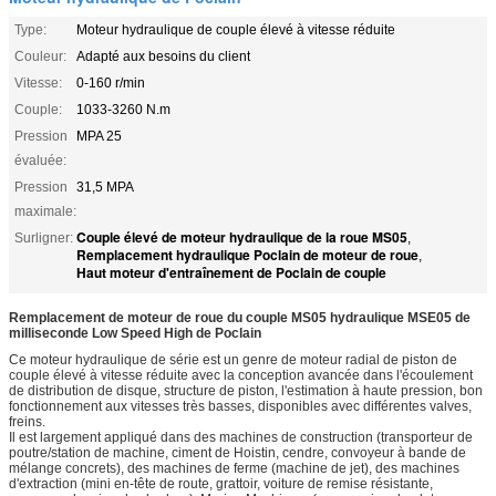
Type:
Moteur hydraulique de couple élevé à vitesse réduite
Couleur:
Adapté aux besoins du client
Vitesse:
0-160 r/min
Couple:
1033-3260 N.m
Pression
MPA 25
évaluée:
Pression
31,5 MPA
maximale:
Couple élevé de moteur hydraulique de la roue MS05
Surligner:
,
Remplacement hydraulique Poclain de moteur de roue
,
Haut moteur d'entraînement de Poclain de couple
Remplacement de moteur de roue du couple MS05 hydraulique MSE05 de
milliseconde Low Speed High de Poclain
Ce moteur hydraulique de série est un genre de moteur radial de piston de
couple élevé à vitesse réduite avec la conception avancée dans l'écoulement
de distribution de disque, structure de piston, l'estimation à haute pression, bon
fonctionnement aux vitesses très basses, disponibles avec différentes valves,
freins.
Il est largement appliqué dans des machines de construction (transporteur de
poutre/station de machine, ciment de Hoistin, cendre, convoyeur à bande de
mélange concrets), des machines de ferme (machine de jet), des machines
d'extraction (mini en-tête de route, grattoir, voiture de remise résistante,