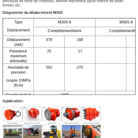
perceuse de mine de charbon), Marine Machinery (grue marine de plate-
forme), etc.
Diagramme du déplacement MS05
Type
MS05-8
MS05-9
Déplacement
Complètement/semi
Complètement/s
Déplacement
376
188
(ml/r)
Puissance
25
17
maximum
(kilowatts)
Anomalie de
562
275
pression
couple 10MPa
(N.m)
Couple évalué
1405
(N.m)
Application :
Pression évaluée
25
(MPA)
Pression
40
maximum (MPA)
Vitesse nominale
90
(r/min)