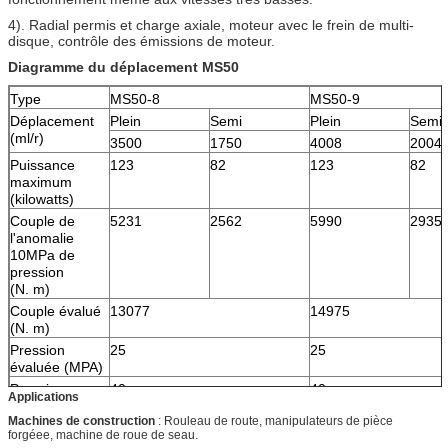
4). Radial permis et charge axiale, moteur avec le frein de multi-
disque, contrôle des émissions de moteur.
Diagramme du déplacement MS50
Type
MS50-8
MS50-9
Déplacement
Plein
Semi
Plein
Semi
(ml/r)
3500
1750
4008
2004
Puissance
123
82
123
82
maximum
(kilowatts)
Couple de
5231
2562
5990
2935
l'anomalie
10MPa de
pression
(N. m)
Couple évalué
13077
14975
(N. m)
Pression
25
25
évaluée (MPA)
Pression
40
40
Applications
maximum
Machines de construction
: Rouleau de route, manipulateurs de pièce
(MPA)
forgéee, machine de roue de seau.
Vitesse
40
40