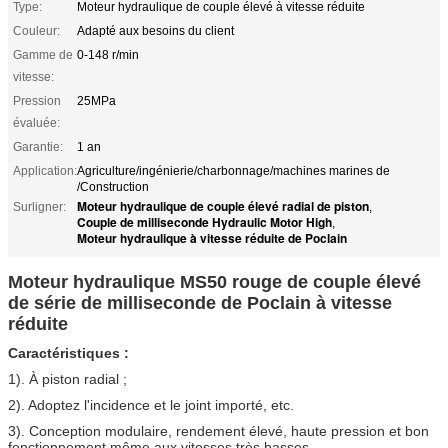
Type:
Moteur hydraulique de couple élevé à vitesse réduite
Couleur:
Adapté aux besoins du client
Gamme de
0-148 r/min
vitesse:
Pression
25MPa
évaluée:
Garantie:
1 an
Application:
Agriculture/ingénierie/charbonnage/machines marines de
/Construction
Moteur hydraulique de couple élevé radial de piston
Surligner:
,
Couple de milliseconde Hydraulic Motor High
,
Moteur hydraulique à vitesse réduite de Poclain
Moteur hydraulique MS50 rouge de couple élevé
de série de milliseconde de Poclain à vitesse
réduite
Caractéristiques :
1). À piston radial ;
2). Adoptez l'incidence et le joint importé, etc.
3). Conception modulaire, rendement élevé, haute pression et bon
fonctionnement même aux vitesses très basses.