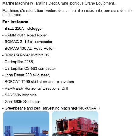
Marine Machinery
: Marine Deck Crane, portique Crane Equipment.
nominale
(r/min)
Machines d'exploitation
: Voiture de manipulation résistante, perceuse de mine
de charbon.
Gamme de
0-100
0-100
vitesse (r/min)