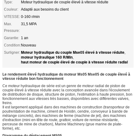
Type:
Moteur hydraulique de couple élevé à vitesse réduite
Couleur:
Adapté aux besoins du client
VITESSE:
0-160 r/min
Max.
31,5 MPA
Pressure:
Garantie:
1 an
Condition:
Nouveau
Moteur hydraulique du couple Mse05 élevé à vitesse réduite
Surligner:
,
moteur hydraulique 160 R/Min
,
haut moteur de couple élevé de couple à vitesse réduite radial
Le rendement élevé hydraulique du moteur Ms05 Mse05 de couple élevé à
vitesse réduite bon fonctionnement
Ce moteur hydraulique de série est un genre de moteur radial de piston de
couple élevé à vitesse réduite avec la conception avancée dans l'écoulement
de distribution de disque, structure de piston, l'estimation à haute pression, bon
fonctionnement aux vitesses très basses, disponibles avec différentes valves,
freins.
Il est largement appliqué dans des machines de construction (transporteur de
poutre/station de machine, ciment de Hoistin, cendre, convoyeur à bande de
mélange concrets), des machines de ferme (machine de jet), des machines
d'extraction (mini en-tête de route, grattoir, voiture de remise résistante,
perceuse de mine de charbon), Marine Machinery (grue marine de plate-
forme), etc.
Diagramme du déplacement MS05