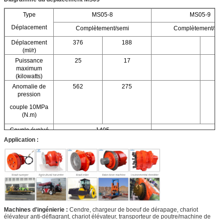
Type
MS05-8
MS05-9
Déplacement
Complètement/semi
Complètement/s
Déplacement
376
188
(ml/r)
Puissance
25
17
maximum
(kilowatts)
Anomalie de
562
275
pression
couple 10MPa
(N.m)
Couple évalué
1405
(N.m)
Application :
Pression évaluée
25
(MPA)
Pression
40
maximum (MPA)
Vitesse nominale
90
(r/min)
Gamme de
0-200
Machines d'ingénierie :
Cendre, chargeur de boeuf de dérapage, chariot
vitesse (r/min)
élévateur anti-déflagrant, chariot élévateur, transporteur de poutre/machine de