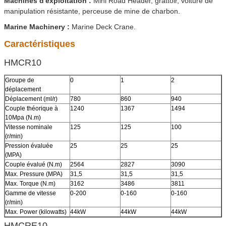
Machines d'exploitation
:
Mini Road Header, grattoir, voiture de
manipulation résistante, perceuse de mine de charbon.
Marine Machinery :
Marine Deck Crane.
Caractéristiques
HMCR10
Groupe de
0
1
2
déplacement
Déplacement (ml/r)
780
860
940
Couple théorique à
1240
1367
1494
10Mpa (N.m)
Vitesse nominale
125
125
100
(r/min)
Pression évaluée
25
25
25
(MPA)
Couple évalué (N.m)
2564
2827
3090
Max. Pressure (MPA)
31,5
31,5
31,5
Max. Torque (N.m)
3162
3486
3811
Gamme de vitesse
0-200
0-160
0-160
(r/min)
Max. Power (kilowatts)
44kW
44kW
44kW
HMCRE10