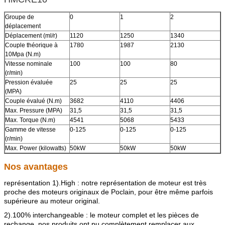
Groupe de
0
1
2
déplacement
Déplacement (ml/r)
1120
1250
1340
Couple théorique à
1780
1987
2130
10Mpa (N.m)
Vitesse nominale
100
100
80
(r/min)
Pression évaluée
25
25
25
(MPA)
Couple évalué (N.m)
3682
4110
4406
Max. Pressure (MPA)
31,5
31,5
31,5
Max. Torque (N.m)
4541
5068
5433
Gamme de vitesse
0-125
0-125
0-125
(r/min)
Max. Power (kilowatts)
50kW
50kW
50kW
Nos avantages
représentation 1).High : notre représentation de moteur est très
proche des moteurs originaux de Poclain, pour être même parfois
supérieure au moteur original.
2).100% interchangeable : le moteur complet et les pièces de
rechange, nos produits ont pu complètement remplacer aux